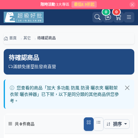
限時活動
3大專區
最低8.9折起
0
0
首頁
其它
待確認商品
待確認商品
滿額免運
批發商直營
您查看的商品「加大 多功能 防風 防滑 曬衣夾 曬鞋架
衣架 曬衣神器」已下架，以下是同分類的其他商品供您參
考。
排序
共
0
件商品