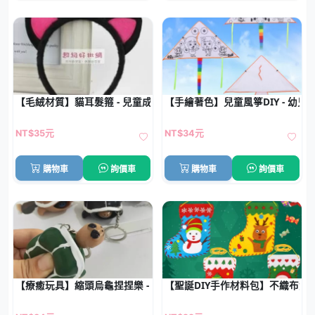
【毛絨材質】貓耳髮箍 - 兒童成人創意變裝髮飾
【手繪著色】兒童風箏DIY - 幼兒
NT$35元
NT$34元
購物車
詢價車
購物車
詢價車
【療癒玩具】縮頭烏龜捏捏樂 - 創意減壓吊飾小玩具
【聖誕DIY手作材料包】不織布