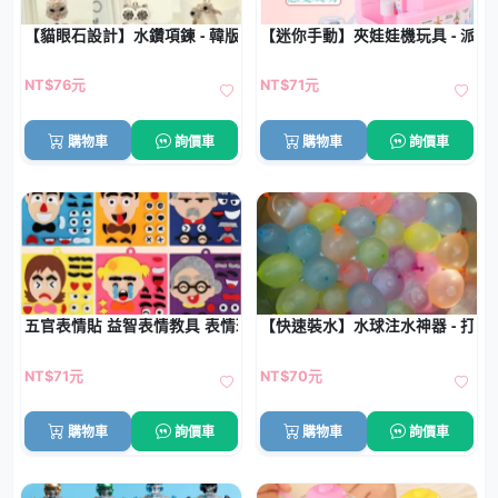
【貓眼石設計】水鑽項鍊 - 韓版長款配飾
【迷你手動】夾娃娃機玩具 - 派對
NT$76元
NT$71元
購物車
詢價車
購物車
詢價車
五官表情貼 益智表情教具 表情玩具
【快速裝水】水球注水神器 - 打
NT$71元
NT$70元
購物車
詢價車
購物車
詢價車