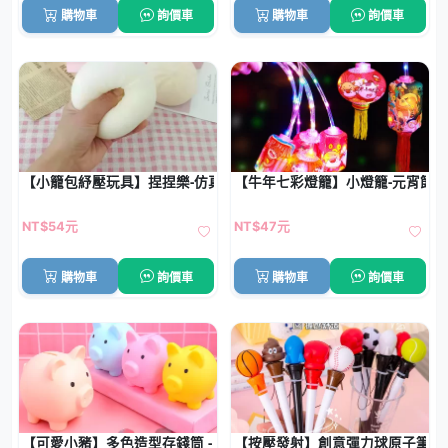
購物車
詢價車
購物車
詢價車
【小籠包紓壓玩具】捏捏樂-仿真包子慢回彈
【牛年七彩燈籠】小燈籠-元宵節
NT$54元
NT$47元
購物車
詢價車
購物車
詢價車
【可愛小豬】多色造型存錢筒 - 耐摔兒童儲蓄罐
【按壓發射】創意彈力球原子筆 -