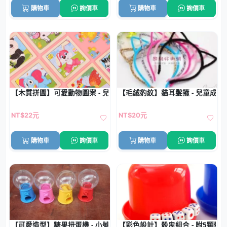
購物車
詢價車
購物車
詢價車
【木質拼圖】可愛動物圖案 - 兒童益智玩具 (9片)
【毛絨豹紋】貓耳髮箍 - 兒童成
NT$22元
NT$20元
購物車
詢價車
購物車
詢價車
【可愛造型】糖果扭蛋機 - 小號糖果收納盒
【彩色設計】骰盅組合 - 附5顆骰