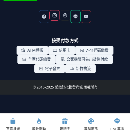
接受付款方式
ATM轉帳
信用卡
7-11代碼繳費
全家代碼繳費
公家機關可先出貨後付款
電子發票
新竹物流
© 2015-2025 超級好批批發商城 版權所有
開學季批貨節
暑假旅遊好物批貨節
全部專區
9.3折
9.3折
百貨批發
限時活動
禮贈品
客製商品
LINE客服