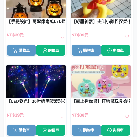
【手提設計】萬聖節南瓜LED燈 - 節慶佈置裝飾燈
【紓壓神器】尖叫小雞捏捏樂-發
NT$39元
NT$39元
購物車
詢價車
購物車
詢價車
【LED發光】20吋透明波波球-派對活動吸睛神器
【掌上迷你鼠】打地鼠玩具-創意
NT$39元
NT$38元
購物車
詢價車
購物車
詢價車