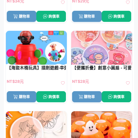
NT$34元
NT$29元
購物車
詢價車
購物車
詢價車
【海盜木桶玩具】插劍遊戲-幸運刺擊團康益智桌遊
【便攜折疊】創意小圓扇 - 可愛圖
NT$28元
NT$28元
購物車
詢價車
購物車
詢價車