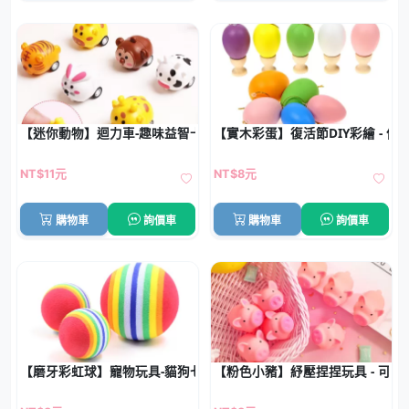
【迷你動物】迴力車-趣味益智卡通玩具
【實木彩蛋】復活節DIY彩繪 - 仿
NT$11元
NT$8元
購物車
詢價車
購物車
詢價車
【磨牙彩虹球】寵物玩具-貓狗七彩棉球
【粉色小豬】紓壓捏捏玩具 - 可