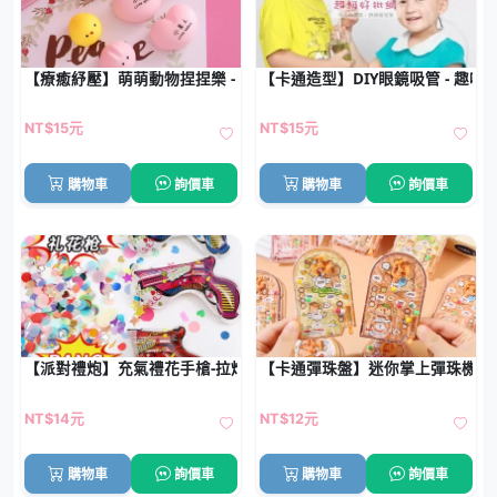
【療癒紓壓】萌萌動物捏捏樂 - 可愛紓壓療癒小玩具
【卡通造型】DIY眼鏡吸管 - 趣
NT$15元
NT$15元
購物車
詢價車
購物車
詢價車
【派對禮炮】充氣禮花手槍-拉炮彩帶氣球玩具
【卡通彈珠盤】迷你掌上彈珠機 -
NT$14元
NT$12元
購物車
詢價車
購物車
詢價車