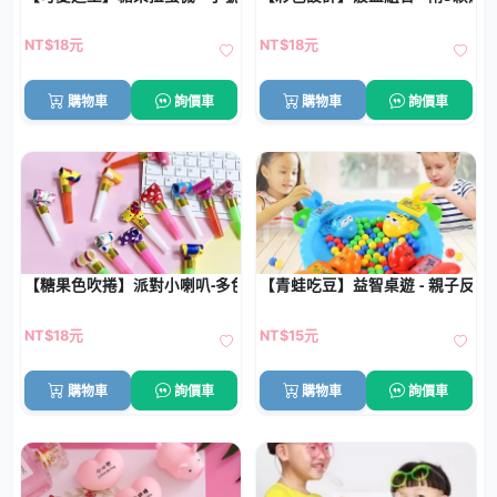
NT$18元
NT$18元
購物車
詢價車
購物車
詢價車
【糖果色吹捲】派對小喇叭-多色口哨生日派對玩具
【青蛙吃豆】益智桌遊 - 親子反應
NT$18元
NT$15元
購物車
詢價車
購物車
詢價車