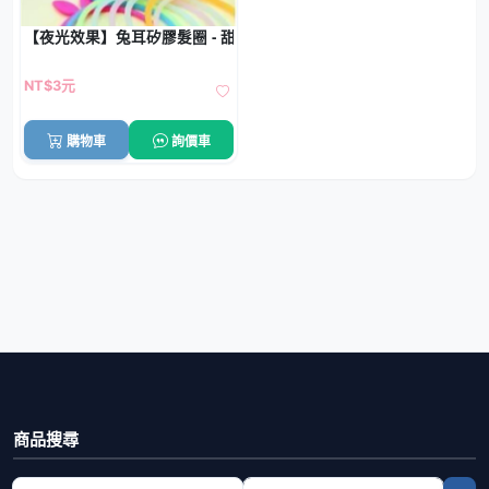
【夜光效果】兔耳矽膠髮圈 - 甜美彈力手環髮束
NT$3元
購物車
詢價車
商品搜尋
選擇商品分類
搜尋商品關鍵字