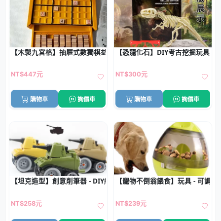
【木製九宮格】抽屜式數獨棋益智玩具 - 經典邏輯思維訓練
【恐龍化石】DIY考古挖掘玩具 -
NT$447元
NT$300元
購物車
詢價車
購物車
詢價車
【坦克造型】創意削筆器 - DIY組裝文具
【寵物不倒翁餵食】玩具 - 可調
NT$258元
NT$239元