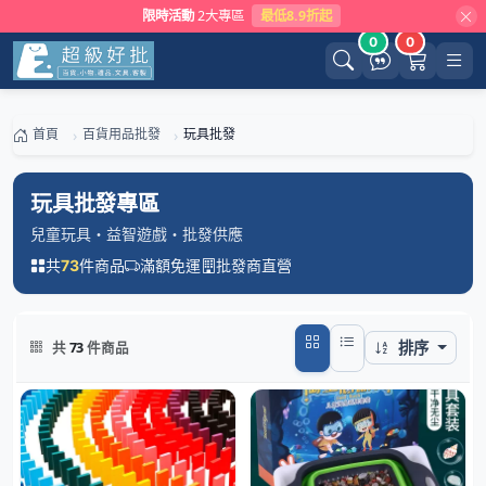
限時活動
2大專區
最低8.9折起
0
0
首頁
百貨用品批發
玩具批發
玩具批發專區
兒童玩具・益智遊戲・批發供應
共
件商品
滿額免運
批發商直營
73
排序
共
73
件商品