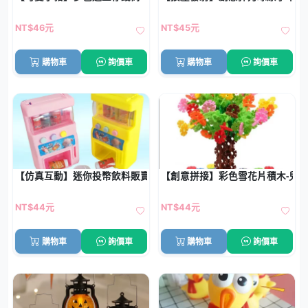
NT$46元
NT$45元
購物車
詢價車
購物車
詢價車
【仿真互動】迷你投幣飲料販賣機-兒童益智玩具
【創意拼接】彩色雪花片積木-兒
NT$44元
NT$44元
購物車
詢價車
購物車
詢價車