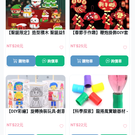
【聖誕限定】造型積木 聖誕益智拼裝DIY
【春節手作趣】鞭炮掛飾DIY套組 
NT$26元
NT$25元
購物車
詢價車
購物車
詢價車
【DIY彩繪】旋轉換裝玩具-創意美勞手工
【科學探索】龍捲風實驗器材 - 
NT$22元
NT$22元