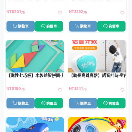
NT$201元
NT$192元
購物車
詢價車
購物車
詢價車
【磁性七巧板】木製益智拼圖-兒童智力開發
【助長高跳高器】語音計時-室內
NT$150元
NT$141元
購物車
詢價車
購物車
詢價車