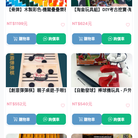
【骨牌】木製彩色-機關疊疊樂積木玩具 (1000片)
【淘金玩具組】DIY考古挖寶-淘
NT$1199元
NT$624元
購物車
詢價車
購物車
詢價車
【創意彈彈棋】親子桌遊-手眼協調對戰玩具
【自動發球】棒球機玩具 - 戶外親
NT$552元
NT$540元
購物車
詢價車
購物車
詢價車