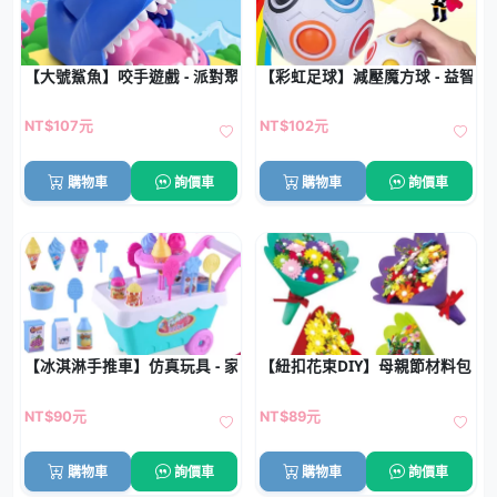
【大號鯊魚】咬手遊戲 - 派對聚會互動玩具
【彩虹足球】減壓魔方球 - 益智解
NT$107元
NT$102元
購物車
詢價車
購物車
詢價車
【冰淇淋手推車】仿真玩具 - 家家酒女孩專用
【紐扣花束DIY】母親節材料包 - 
NT$90元
NT$89元
購物車
詢價車
購物車
詢價車