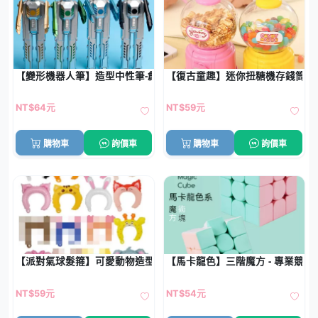
【變形機器人筆】造型中性筆-創意機器人黑筆
【復古童趣】迷你扭糖機存錢筒 -
NT$64元
NT$59元
購物車
詢價車
購物車
詢價車
【派對氣球髮箍】可愛動物造型-鋁膜氣球生日派對
【馬卡龍色】三階魔方 - 專業競速
NT$59元
NT$54元