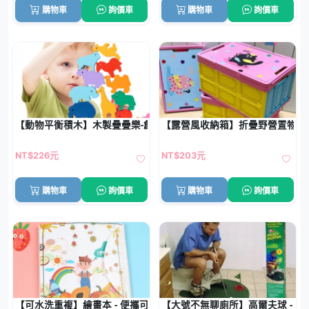
購物車
詢價車
購物車
詢價車
【動物平衡積木】木製疊疊樂-創意蹺蹺板益智桌遊
【露營風收納箱】折疊野營置物箱 
NT$226元
NT$203元
購物車
詢價車
購物車
詢價車
【可水洗重複】繪畫本 - 便攜可擦畫冊
【大號不無聊廁所】高爾夫球 - 