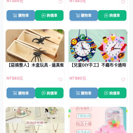
NT$84元
NT$83元
購物車
詢價車
購物車
詢價車
【惡搞整人】木盒玩具 - 逼真蜘蛛蠍子蜈蚣
【兒童DIY手工】不織布卡通時鐘
NT$83元
NT$80元
購物車
詢價車
購物車
詢價車