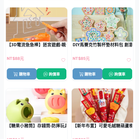
【3D電流急急棒】迷宮遊戲-親子手眼協調訓練桌遊
DIY馬賽克竹製杯墊材料包 創意
NT$88元
NT$85元
購物車
詢價車
購物車
詢價車
【糖果小豬筒】存錢筒-防摔玩具零錢罐兒童禮品
【新年布置】可愛毛絨糖葫蘆桶 -