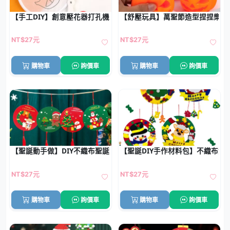
【手工DIY】創意壓花器打孔機 - 造型打洞裁切工具
【舒壓玩具】萬聖節造型捏捏樂 -
NT$27元
NT$27元
購物車
詢價車
購物車
詢價車
【聖誕動手做】DIY不織布聖誕節掛飾 小學禮品 美勞材料包
【聖誕DIY手作材料包】不織布免
NT$27元
NT$27元
購物車
詢價車
購物車
詢價車