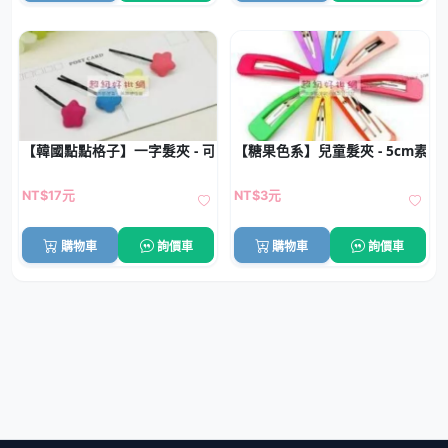
【韓國點點格子】一字髮夾 - 可愛星星夾 (4入)
【糖果色系】兒童髮夾 - 5cm素色
NT$17元
NT$3元
購物車
詢價車
購物車
詢價車