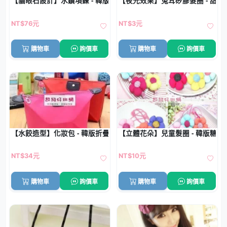
【貓眼石設計】水鑽項鍊 - 韓版長款配飾
【夜光效果】兔耳矽膠髮圈 - 甜
NT$76元
NT$3元
購物車
詢價車
購物車
詢價車
【水餃造型】化妝包 - 韓版折疊收納包
【立體花朵】兒童髮圈 - 韓版糖果
NT$34元
NT$10元
購物車
詢價車
購物車
詢價車