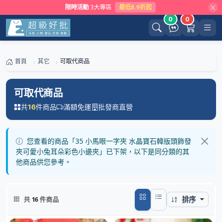
限時活動
3大專區
最低8.9折起
0
0
首頁
其它
可取代商品
可取代商品
共
件商品
滿額免運
批發商直營
16
您查看的商品「35 小馬眼一字夾 水晶寶石韓版頭飾發
夾可愛小兔耳朵彩色小邊夾」已下架，以下是同分類的其
他商品供您參考。
排序
共
16
件商品