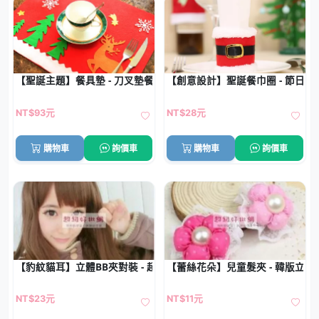
【聖誕主題】餐具墊 - 刀叉墊餐桌裝飾
【創意設計】聖誕餐巾圈 - 節日餐
NT$93元
NT$28元
購物車
詢價車
購物車
詢價車
【豹紋貓耳】立體BB夾對裝 - 超萌造型髮夾
【蕾絲花朵】兒童髮夾 - 韓版立體
NT$23元
NT$11元