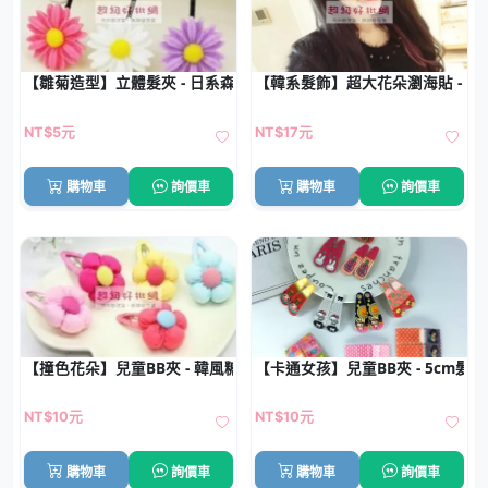
【雛菊造型】立體髮夾 - 日系森林風髮飾
【韓系髮飾】超大花朵瀏海貼 - 
NT$5元
NT$17元
購物車
詢價車
購物車
詢價車
【撞色花朵】兒童BB夾 - 韓風糖果色髮飾
【卡通女孩】兒童BB夾 - 5cm髮夾批
NT$10元
NT$10元
購物車
詢價車
購物車
詢價車