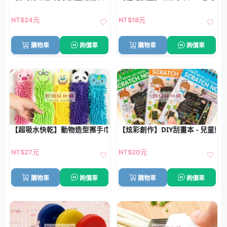
NT$24元
NT$18元
購物車
詢價車
購物車
詢價車
【超吸水快乾】動物造型擦手巾 - 雪尼爾掛式超細纖維毛巾
【炫彩創作】DIY刮畫本 - 兒童
NT$27元
NT$20元
購物車
詢價車
購物車
詢價車