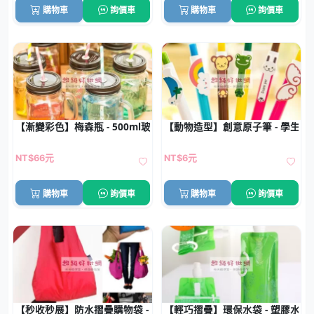
購物車
詢價車
購物車
詢價車
【漸變彩色】梅森瓶 - 500ml玻璃水杯附吸管
【動物造型】創意原子筆 - 學生禮
NT$66元
NT$6元
購物車
詢價車
購物車
詢價車
【秒收秒展】防水摺疊購物袋 - 環保大容量耐重手提袋
【輕巧摺疊】環保水袋 - 塑膠水