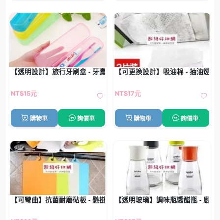
【透明設計】旅行牙刷盒 - 牙膏收納盒
【可更換設計】吸油棉 - 抽油煙機
NT$15元
NT$17元
購物車
詢價車
購物車
詢價車
【可彎曲】抗菌耐磨砧板 - 懸掛式廚房切菜板
【透明玻璃】調味瓶醬醋瓶 - 廚