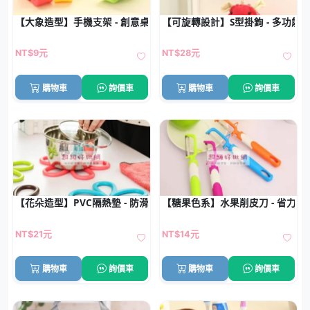
【大象造型】手機支架 - 創意桌面手機座
【可旋轉設計】S型掛鉤 - 多功能塑膠
NT$9元
NT$28元
購物車
詢價車
購物車
詢價車
【花朵造型】PVC隔熱墊 - 防滑鍋墊廚房餐墊
【糖果色系】水果削皮刀 - 省力削
NT$21元
NT$14元
購物車
詢價車
購物車
詢價車