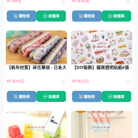
NT$9元
NT$34元
購物車
詢價車
購物車
詢價車
【帆布材質】碎花筆袋 - 日系大容量文具袋
【DIY裝飾】貓咪透明貼紙6張 -
NT$24元
NT$22元
購物車
詢價車
購物車
詢價車