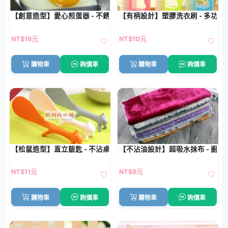
【創意造型】愛心煎蛋器 - 不銹鋼煎蛋模具
【有柄設計】塑膠洗衣刷 - 多功
NT$16元
NT$10元
購物車
詢價車
購物車
詢價車
【松鼠造型】直立飯匙 - 不沾桌創意廚房用具
【不沾油設計】超吸水抹布 - 廚房
NT$11元
NT$8元
購物車
詢價車
購物車
詢價車