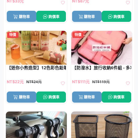
NT$33元
NT$87元
購物車
詢價車
購物車
詢價車
特價
特價
【迷你小熊造型】12色彩色鉛筆 - 兒童繪畫創作文具
【防潑水】旅行收納6件組 - 多功
NT$24元
NT$119元
NT$22元
NT$111元
購物車
詢價車
購物車
詢價車