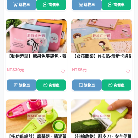
購物車
詢價車
購物車
詢價車
【動物造型】糖果色零錢包 - 韓風便攜收納包
【女孩圖案】N次貼-清新卡通便利
NT$30元
NT$5元
購物車
詢價車
購物車
詢價車
【多功能設計】磨蒜器 - 蒜泥薑蓉研磨器
【伸縮收納】削皮刀 - 安全便攜削