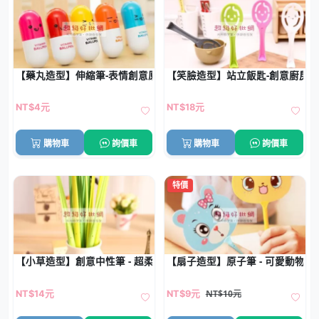
【藥丸造型】伸縮筆-表情創意原子筆
【笑臉造型】站立飯匙-創意廚房
NT$4元
NT$18元
購物車
詢價車
購物車
詢價車
特價
【小草造型】創意中性筆 - 超柔軟矽膠草葉原子筆
【扇子造型】原子筆 - 可愛動物學
NT$10元
NT$14元
NT$9元