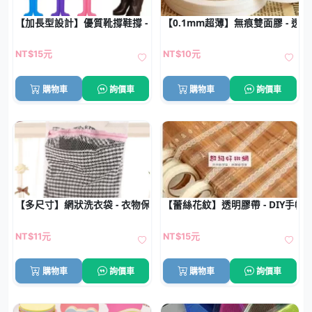
【加長型設計】優質靴撐鞋撐 - 長筒靴型保養支撐器
【0.1mm超薄】無痕雙面膠 - 透
NT$15元
NT$10元
購物車
詢價車
購物車
詢價車
【多尺寸】網狀洗衣袋 - 衣物保護粗網洗衣袋
【蕾絲花紋】透明膠帶 - DIY手帳
NT$11元
NT$15元
購物車
詢價車
購物車
詢價車