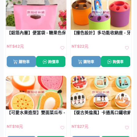
【鋁箔內層】便當袋 - 糖果色保溫手提包
【撞色設計】多功能收納座 - 牙
NT$42元
NT$22元
購物車
詢價車
購物車
詢價車
【可愛水果造型】雙面菜瓜布 - 廚房加厚海綿去污神器
【復古英倫風】卡通馬口鐵收納包 
NT$16元
NT$27元