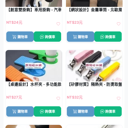
【創意雙掛鉤】車用掛鉤 - 汽車座椅背收納掛勾
【網狀設計】金屬筆筒 - 北歐風桌
NT$24元
NT$23元
購物車
詢價車
購物車
詢價車
【桌邊設計】水杯夾 - 多功能飲料架
【矽膠材質】隔熱夾 - 防燙取盤器
NT$27元
NT$32元
購物車
詢價車
購物車
詢價車