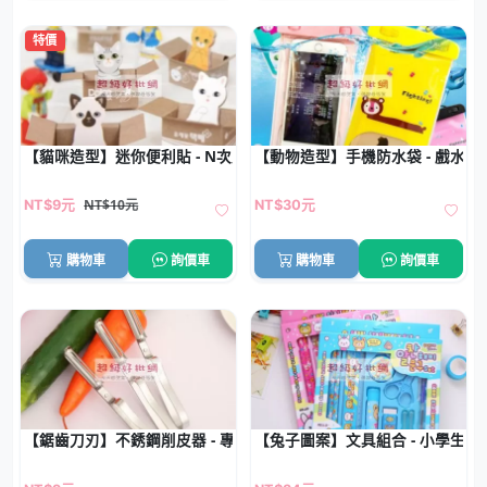
特價
【貓咪造型】迷你便利貼 - N次貼便條紙
【動物造型】手機防水袋 - 戲水漂
NT$10元
NT$9元
NT$30元
購物車
詢價車
購物車
詢價車
【鋸齒刀刃】不銹鋼削皮器 - 專業去皮神器
【兔子圖案】文具組合 - 小學生獎