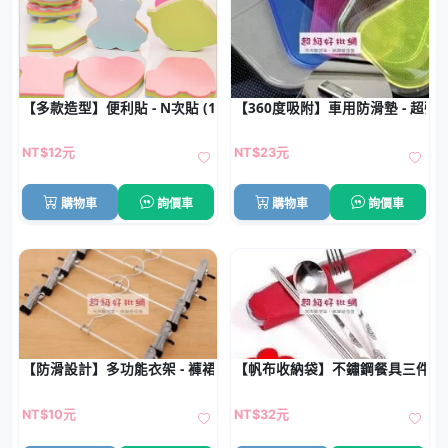
【多款造型】便利貼 - N次貼 (100張)
【360度吸附】車用防滑墊 - 超
NT$12元
NT$23元
購物車
詢價車
購物車
詢價車
【防滑設計】多功能衣架 - 褲裙強力夾固架
【帆布收納袋】不鏽鋼餐具三件組 
NT$10元
NT$32元