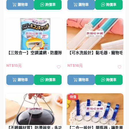
購物車
詢價車
購物車
詢價車
【三效合一】空調濾網 - 防塵除臭抗菌 (2片)
【可水洗設計】黏毛器 - 寵物毛髮
NT$15元
NT$16元
購物車
詢價車
購物車
詢價車
特價
【不銹鋼材質】防燙碗夾 - 多功能提盤器
【二合一設計】開瓶器 - 鑰匙圈工