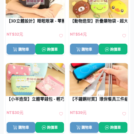
【3D立體設計】睡眠眼罩 - 零壓透氣遮光罩
【動物造型】折疊購物袋 - 超大容
NT$32元
NT$54元
購物車
詢價車
購物車
詢價車
【小羊造型】立體零錢包 - 輕巧卡片收納包
【不鏽鋼材質】環保餐具三件組 -
NT$30元
NT$39元
購物車
詢價車
購物車
詢價車