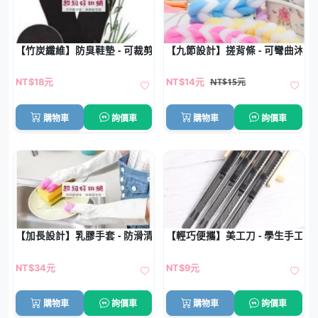
【竹炭纖維】防臭鞋墊 - 可裁剪吸汗墊
【九節設計】搓背條 - 可彎曲沐浴
NT$15元
NT$18元
NT$14元
購物車
詢價車
購物車
詢價車
【加長設計】乳膠手套 - 防滑清潔手套
【輕巧便攜】美工刀 - 學生手工裁
NT$34元
NT$9元
購物車
詢價車
購物車
詢價車