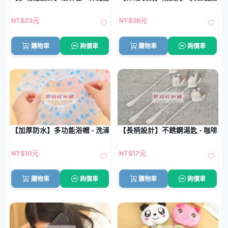
NT$23元
NT$36元
購物車
詢價車
購物車
詢價車
【加厚防水】多功能浴帽 - 洗澡化妝防油煙鬆緊設計
【長柄設計】不銹鋼湯匙 - 咖啡攪
NT$10元
NT$17元
購物車
詢價車
購物車
詢價車