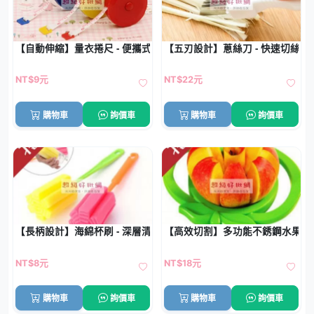
【自動伸縮】量衣捲尺 - 便攜式服裝測量尺
【五刃設計】蔥絲刀 - 快速切絲料
NT$9元
NT$22元
購物車
詢價車
購物車
詢價車
【長柄設計】海綿杯刷 - 深層清潔杯具神器
【高效切割】多功能不銹鋼水果切片
NT$8元
NT$18元
購物車
詢價車
購物車
詢價車