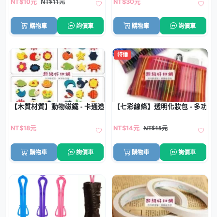
NT$11元
NT$10元
NT$30元
購物車
詢價車
購物車
詢價車
特價
【木質材質】動物磁鐵 - 卡通造型
【七彩線條】透明化妝包 - 多功
NT$15元
NT$18元
NT$14元
購物車
詢價車
購物車
詢價車