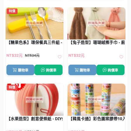
特價
【糖果色系】環保餐具三件組 - 不銹鋼戶外套裝
【兔子造型】珊瑚絨擦手巾 - 廚
NT$34元
NT$32元
NT$32元
購物車
詢價車
購物車
詢價車
特價
【水果造型】創意便條紙 - DIY便利貼組合
【韓風卡通】彩色圖案膠帶10入 -