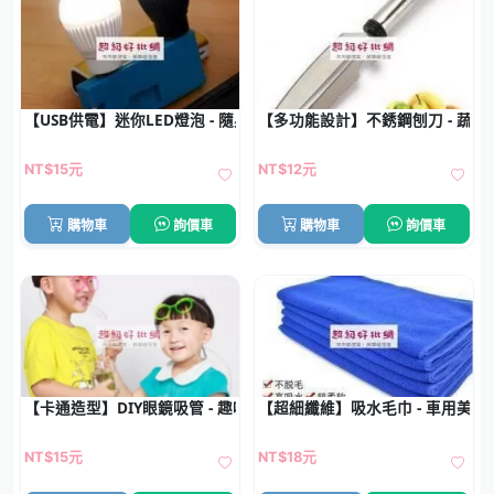
【USB供電】迷你LED燈泡 - 隨身照明小夜燈
【多功能設計】不銹鋼刨刀 - 蔬果
NT$15元
NT$12元
購物車
詢價車
購物車
詢價車
【卡通造型】DIY眼鏡吸管 - 趣味派對飲料吸管
【超細纖維】吸水毛巾 - 車用美容
NT$15元
NT$18元