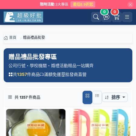
限時活動
3大專區
最低8.9折起
0
0
首頁
贈品禮品批發
贈品禮品批發專區
公司行號・學校機關・婚禮活動贈品一站購齊
共
件商品
滿額免運
批發商直營
1357
排序
共
1357
件商品