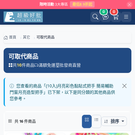
限時活動
3大專區
最低8.9折起
0
0
首頁
其它
可取代商品
可取代商品
共
件商品
滿額免運
批發商直營
16
您查看的商品「(10入)月亮彩色黏貼式把手 簡易輔助
門窗月亮造型把手」已下架，以下是同分類的其他商品供
您參考。
排序
共
16
件商品