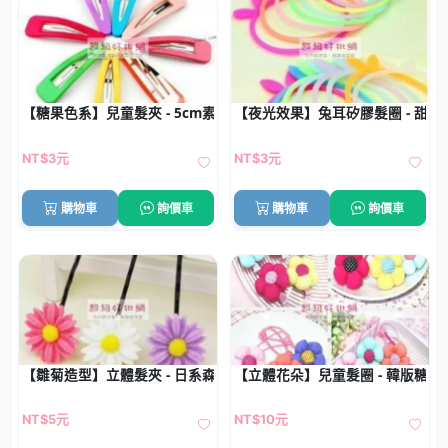
【糖果色系】兒童髮夾 - 5cm素色BB夾
【夜光效果】兔耳矽膠髮圈 - 甜
NT$3元
NT$3元
購物車
詢價車
購物車
詢價車
【雛菊造型】立體髮夾 - 日系森林風髮飾
【立體花朵】兒童髮圈 - 韓版糖果
NT$5元
NT$10元