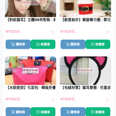
【豹紋貓耳】立體BB夾對裝 - 超萌造型髮夾
【創意設計】聖誕餐巾圈 - 節日餐
NT$23元
NT$28元
購物車
詢價車
購物車
詢價車
【水餃造型】化妝包 - 韓版折疊收納包
【毛絨材質】貓耳髮箍 - 兒童成
NT$34元
NT$35元
購物車
詢價車
購物車
詢價車