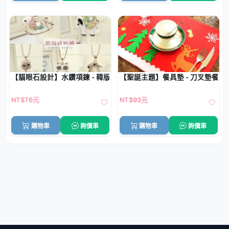
【貓眼石設計】水鑽項鍊 - 韓版長款配飾
【聖誕主題】餐具墊 - 刀叉墊餐桌
NT$76元
NT$93元
購物車
詢價車
購物車
詢價車