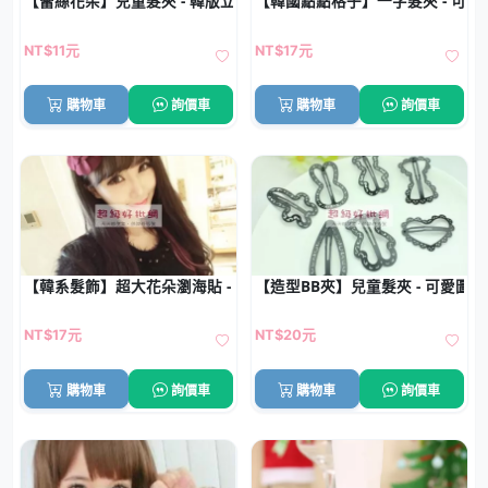
【蕾絲花朵】兒童髮夾 - 韓版立體髮飾
【韓國點點格子】一字髮夾 - 可愛星
NT$11元
NT$17元
購物車
詢價車
購物車
詢價車
【韓系髮飾】超大花朵瀏海貼 - 魔法氈瀏海固定神器
【造型BB夾】兒童髮夾 - 可愛圖案
NT$17元
NT$20元
購物車
詢價車
購物車
詢價車