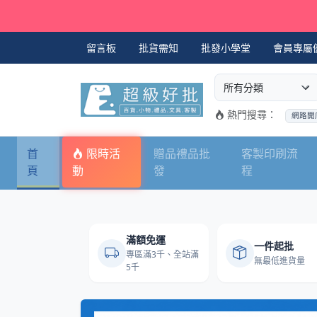
跳至主要內容
留言板
批貨需知
批發小學堂
會員專屬
選擇商品分類
搜尋商品關鍵字
熱門搜尋：
網路開
首
限時活
贈品禮品批
客製印刷流
頁
動
發
程
超級好批發商城 -
滿額免運
一件起批
專區滿3千、全站滿
無最低進貨量
5千