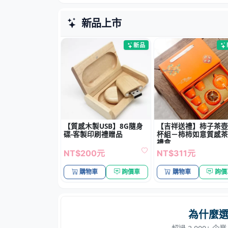
【質感木製USB】8G隨身
【吉祥送禮】柿子茶壺
碟-客製印刷禮贈品
杯組－柿柿如意質感茶
禮盒
NT$200元
NT$311元
購物車
詢價車
購物車
詢價
為什麼選
超過 2,000+
專人即時報價
一對一服務，快速處理您的採購需求
急單