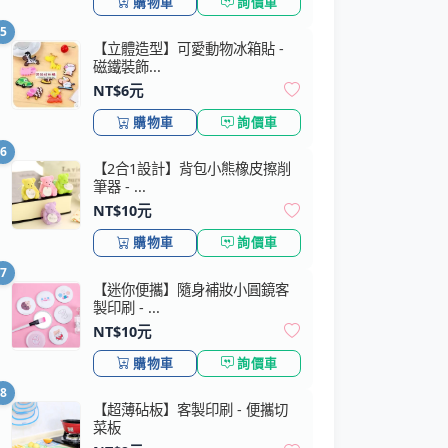
購物車
詢價車
5
【立體造型】可愛動物冰箱貼 -
磁鐵裝飾...
NT$6元
購物車
詢價車
6
【2合1設計】背包小熊橡皮擦削
筆器 - ...
NT$10元
購物車
詢價車
7
【迷你便攜】隨身補妝小圓鏡客
製印刷 - ...
NT$10元
購物車
詢價車
8
【超薄砧板】客製印刷 - 便攜切
菜板