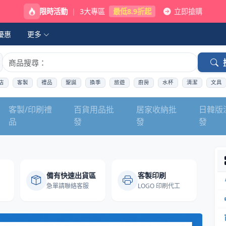
限時活動
|
3大專區
最低8.9折起
立即搶購
優惠
更多
店
客製
禮品
聖誕
換季
旅遊
廚房
水杯
清潔
文具
客製/印刷禮
百貨用品批
居家收納批
日韓版
品
發
發
發
 禮品百貨批發專家 | 
備有快速出貨區
客製印刷
急單請聯絡客服
LOGO 印刷代工