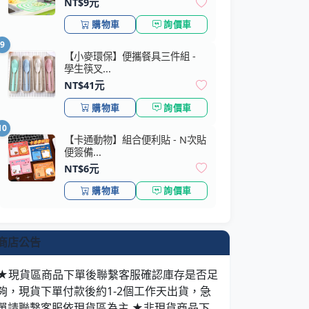
NT$9元
購物車
詢價車
9
【小麥環保】便攜餐具三件組 -
學生筷叉...
NT$41元
購物車
詢價車
10
【卡通動物】組合便利貼 - N次貼
便簽備...
NT$6元
購物車
詢價車
商店公告
★現貨區商品下單後聯繫客服確認庫存是否足
夠，現貨下單付款後約1-2個工作天出貨，急
單請聯繫客服依現貨區為主 ★非現貨商品下