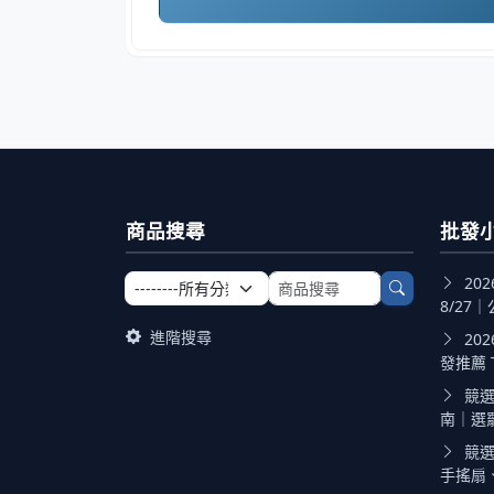
商品搜尋
批發
選擇商品分類
搜尋商品關鍵字
20
8/27｜
進階搜尋
20
發推薦 TO
競選
南｜選罷法
競選
手搖扇、