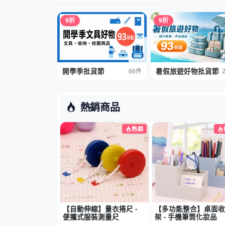
熱銷商品
熱銷
【自動伸縮】量衣捲尺 -
【多功能整合】桌面收
便攜式服裝測量尺
架 - 手機筆筒化妝品
NT$9元
NT$42元
購物車
詢價車
購物車
詢價
精品推薦