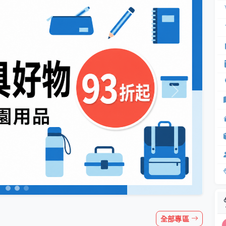
Next
全部專區
9折
父親節備貨季
28件
28件