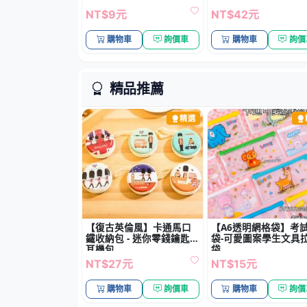
精選
【復古英倫風】卡通馬口
【A6透明網格袋】考
鐵收納包 - 迷你零錢鑰匙
袋-可愛圖案學生文具
耳機包
袋
NT$27元
NT$15元
購物車
詢價車
購物車
詢價
新品上市
新品