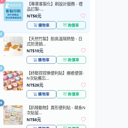
【專業客製化】刷設計服務 - 禮
品訂製-...
NT$6元
購物車
詢價車
2
【天然竹製】耐高溫隔熱墊 - 日
式防燙鍋...
NT$10元
購物車
詢價車
3
【紓壓捏捏樂便利貼】療癒便簽-
N次貼備忘...
NT$26元
購物車
詢價車
4
【趴睡動物】異形便利貼 - 萌系N
次貼留...
NT$6元