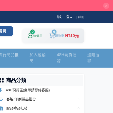
您好,
登入
|
註冊
搜尋
0
0
NT$0元
詢價車
購物車
流行商品批
加入經銷
48H現貨批
進階搜
商
發
尋
客製禮品、文具、生活百貨、
商品分類
48H現貨區(急單請聯絡客服)
客製/印刷禮品批發
贈品禮品批發