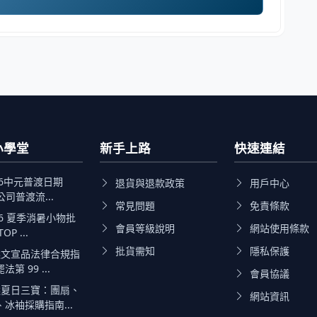
小學堂
新手上路
快速連結
26中元普渡日期
退貨與退款政策
用戶中心
公司普渡流...
常見問題
免責條款
26 夏季消暑小物批
會員等級說明
網站使用條款
P ...
批貨需知
隱私保護
文宣品法律合規指
第 99 ...
會員協議
夏日三寶：團扇、
網站資訊
冰袖採購指南...