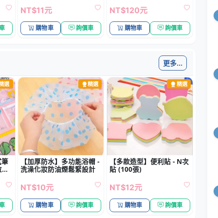
精選
精選
精選
試筆
【加厚防水】多功能浴帽 -
【多款造型】便利貼 - N次
拉鍊
洗澡化妝防油煙鬆緊設計
貼 (100張)
NT$10元
NT$12元
車
購物車
詢價車
購物車
詢價車
更多...
新品
新品
新品