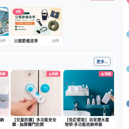
更多...
熱銷
熱銷
熱銷
納
【兒童防護】多功能安全
【免釘壁掛】浴室瀝水置
鎖 - 抽屜櫃門防開
物架-多功能收納神器
NT$11元
NT$120元
車
購物車
詢價車
購物車
詢價車
更多...