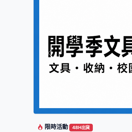
Previous
限時活動
48H出貨
9折
9折
開學季批貨節
暑假旅遊好物批貨節
66件