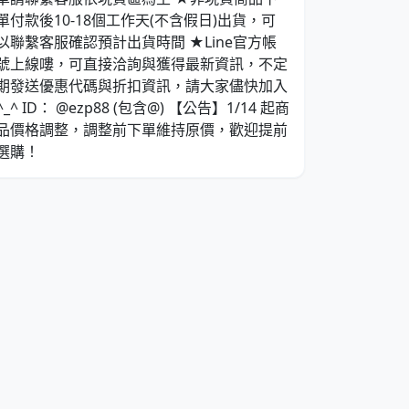
單付款後10-18個工作天(不含假日)出貨，可
以聯繫客服確認預計出貨時間 ★Line官方帳
號上線嘍，可直接洽詢與獲得最新資訊，不定
期發送優惠代碼與折扣資訊，請大家儘快加入
^_^ ID： @ezp88 (包含@) 【公告】1/14 起商
品價格調整，調整前下單維持原價，歡迎提前
選購！