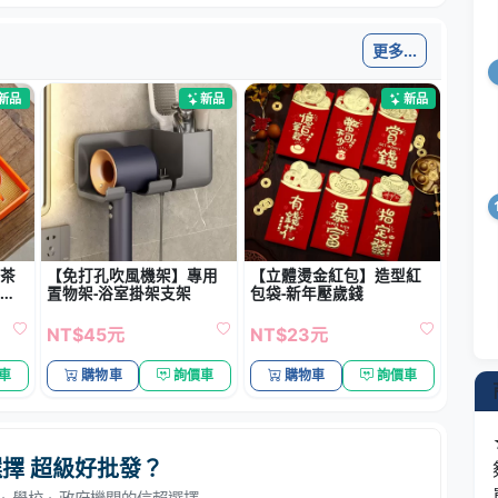
茶
【免打孔吹風機架】專用
【立體燙金紅包】造型紅
具
置物架-浴室掛架支架
包袋-新年壓歲錢
NT$45元
NT$23元
車
購物車
詢價車
購物車
詢價車
擇 超級好批發？
 企業、學校、政府機關的信賴選擇
備有快速出貨區
專業客製印刷
請聯絡客服確認庫存
禮贈品、活動用品，皆可客製 LOGO