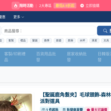
限時活動
|
2大專區
最低8.9折起
立即搶購
優惠
更多
店
客製
禮品
聖誕
換季
旅遊
廚房
水杯
清潔
文具
客製/印刷禮
百貨用品批
居家收納批
日韓版
品
發
發
發
【聖誕鹿角髮夾】毛球頭飾-森林
派對道具
1 件起批
批發商直營
量大可議價