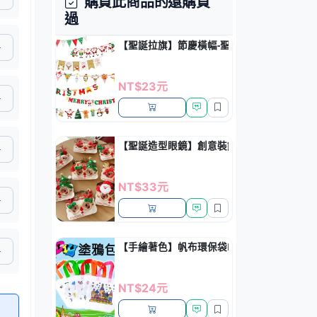
購買此商品的還購買
過
【聖誕拉旗】節慶橫幅-聖誕樹老人氛圍掛飾
NT$23元
【聖誕造型眼鏡】創意裝飾眼鏡-麋鹿聖誕老
NT$33元
【手繪著色】帆布環保袋DIY - 兒童美勞創意
NT$24元