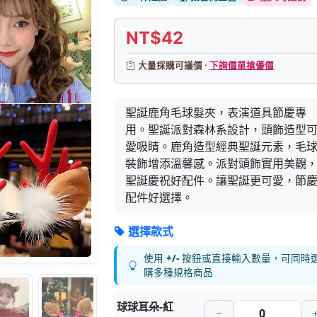
NT$42
大量採購可議價 ·
下詢價單搶優價
聖誕鹿角毛球髮夾，表演道具節慶專
用。聖誕派對森林系設計，頭飾造型
愛吸睛。鹿角造型經典聖誕元素，毛
裝飾增添溫馨感。派對頭飾實用美觀
聖誕慶祝好配件。讓聖誕更可愛，節
配件好選擇。
選擇款式
使用
+/-
按鈕或直接輸入數量，可同時
購多種規格商品
球球耳朵-紅