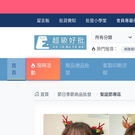
留言板
批貨需知
批發小學堂
會員專屬
選擇商品分類
搜尋商品關鍵字
熱門搜尋：
網路開
首
限時活
贈品禮品批
客製印刷流
頁
動
發
程
首頁
節日季節商品批發
聖誕節專區