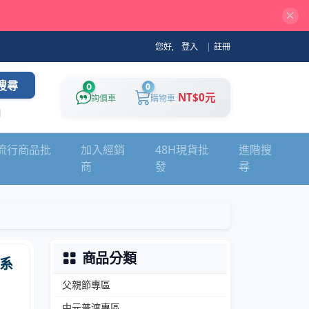
您好,
登入
|
註冊
搜尋
0
0
NT$0元
詢價車
購物車
流行商品批
加入經銷
48H現貨批
進階搜
商
發
尋
商品分類
系
父親節專區
中元普渡專區