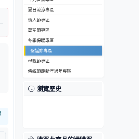
夏日涼涼專區
情人節專區
萬聖節專區
冬季保暖專區
聖誕節專區
可
母親節專區
球
傳統節慶新年過年專區
，
慶
瀏覽歷史
選