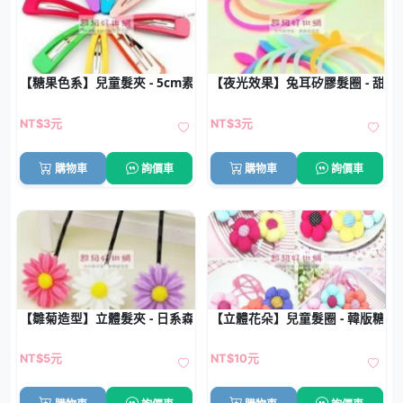
【糖果色系】兒童髮夾 - 5cm素色BB夾
【夜光效果】兔耳矽膠髮圈 - 甜
NT$3元
NT$3元
購物車
詢價車
購物車
詢價車
【雛菊造型】立體髮夾 - 日系森林風髮飾
【立體花朵】兒童髮圈 - 韓版糖果
NT$5元
NT$10元