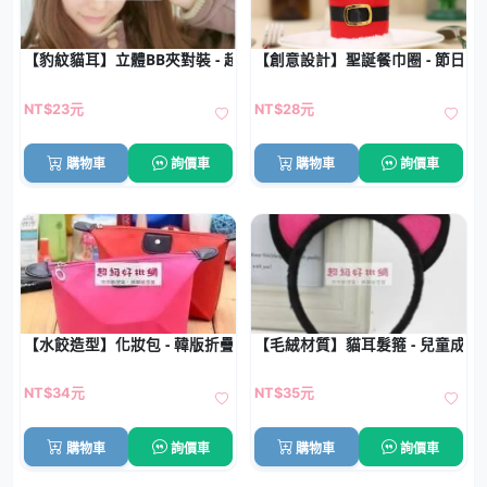
【豹紋貓耳】立體BB夾對裝 - 超萌造型髮夾
【創意設計】聖誕餐巾圈 - 節日餐
NT$23元
NT$28元
購物車
詢價車
購物車
詢價車
【水餃造型】化妝包 - 韓版折疊收納包
【毛絨材質】貓耳髮箍 - 兒童成
NT$34元
NT$35元
購物車
詢價車
購物車
詢價車