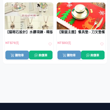
【貓眼石設計】水鑽項鍊 - 韓版長款配飾
【聖誕主題】餐具墊 - 刀叉墊餐桌
NT$76元
NT$93元
購物車
詢價車
購物車
詢價車