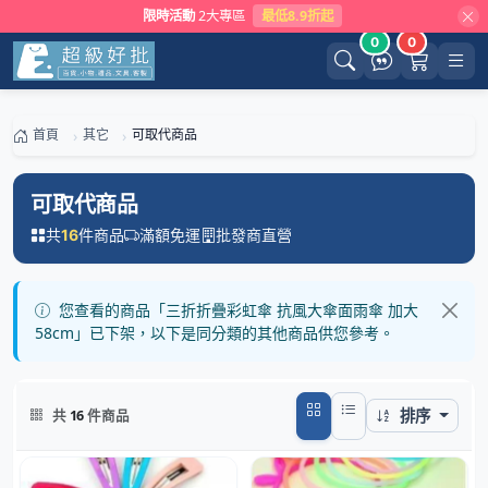
限時活動
2大專區
最低8.9折起
0
0
首頁
其它
可取代商品
可取代商品
共
件商品
滿額免運
批發商直營
16
您查看的商品「三折折疊彩虹傘 抗風大傘面雨傘 加大
58cm」已下架，以下是同分類的其他商品供您參考。
排序
共
16
件商品