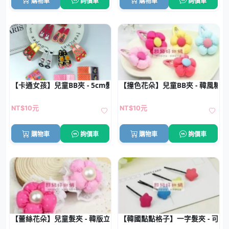
購物車
詢價車
購物車
詢價車
【卡通女孩】兒童BB夾 - 5cm髮夾批發 (1對)
【撞色花朵】兒童BB夾 - 韓風糖
NT$10元
NT$10元
購物車
詢價車
購物車
詢價車
【蕾絲花朵】兒童髮夾 - 韓版立體髮飾
【韓國點點格子】一字髮夾 - 可愛星