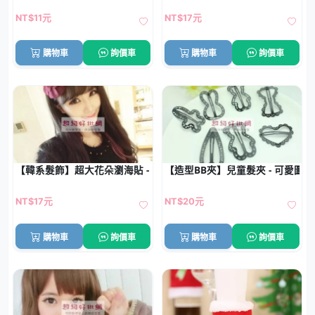
NT$11元
NT$17元
購物車
詢價車
購物車
詢價車
【韓系髮飾】超大花朵瀏海貼 - 魔法氈瀏海固定神器
【造型BB夾】兒童髮夾 - 可愛圖案
NT$17元
NT$20元
購物車
詢價車
購物車
詢價車