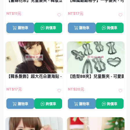
【蕾絲花朵】兒童髮夾 - 韓版立體髮飾
【韓國點點格子】一字髮夾 - 可愛星
NT$11元
NT$17元
購物車
詢價車
購物車
詢價車
【韓系髮飾】超大花朵瀏海貼 - 魔法氈瀏海固定神器
【造型BB夾】兒童髮夾 - 可愛圖案
NT$17元
NT$20元
購物車
詢價車
購物車
詢價車