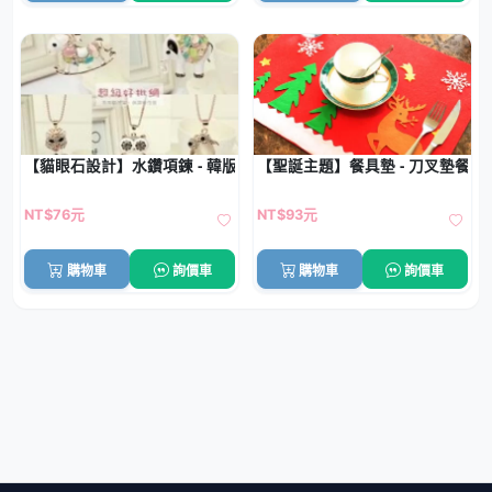
【貓眼石設計】水鑽項鍊 - 韓版長款配飾
【聖誕主題】餐具墊 - 刀叉墊餐桌
NT$76元
NT$93元
購物車
詢價車
購物車
詢價車