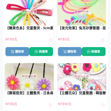
【糖果色系】兒童髮夾 - 5cm素色BB夾
【夜光效果】兔耳矽膠髮圈 - 甜
NT$3元
NT$3元
購物車
詢價車
購物車
詢價車
【雛菊造型】立體髮夾 - 日系森林風髮飾
【立體花朵】兒童髮圈 - 韓版糖果
NT$5元
NT$10元