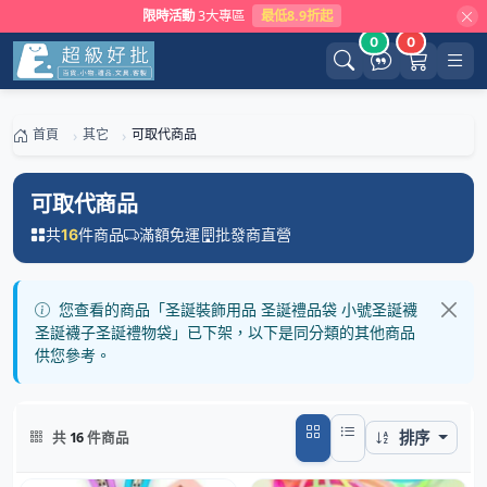
限時活動
3大專區
最低8.9折起
0
0
首頁
其它
可取代商品
可取代商品
共
件商品
滿額免運
批發商直營
16
您查看的商品「圣誕裝飾用品 圣誕禮品袋 小號圣誕襪
圣誕襪子圣誕禮物袋」已下架，以下是同分類的其他商品
供您參考。
排序
共
16
件商品