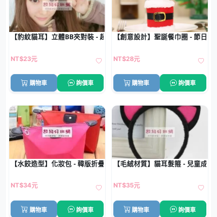
【豹紋貓耳】立體BB夾對裝 - 超萌造型髮夾
【創意設計】聖誕餐巾圈 - 節日餐
NT$23元
NT$28元
購物車
詢價車
購物車
詢價車
【水餃造型】化妝包 - 韓版折疊收納包
【毛絨材質】貓耳髮箍 - 兒童成
NT$34元
NT$35元
購物車
詢價車
購物車
詢價車