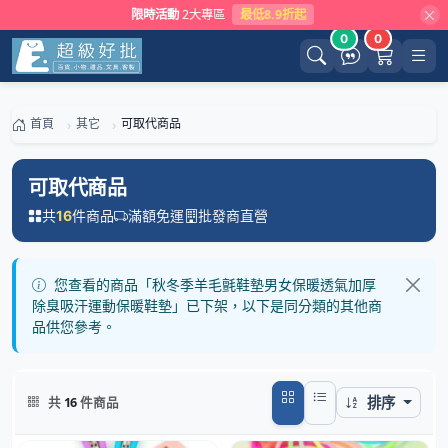
限時活動
2大專區
最低8.9折起
0
0
首頁
其它
可取代商品
可取代商品
共
件商品
滿額免運
批發商直營
16
您查看的商品「秋冬季羊毛氈鞋墊男女保暖透氣加厚
除臭吸汗運動保暖鞋墊」已下架，以下是同分類的其他商
品供您參考。
排序
共
16
件商品