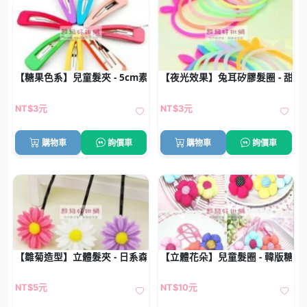
【糖果色系】兒童髮夾 - 5cm素色BB夾
【夜光效果】兔耳矽膠髮圈 - 甜
NT$3元
NT$3元
購物車
詢價車
購物車
詢價車
【雛菊造型】立體髮夾 - 日系森林風髮飾
【立體花朵】兒童髮圈 - 韓版糖果
NT$5元
NT$10元