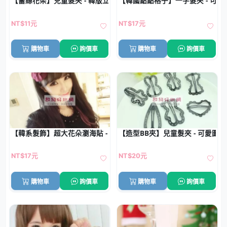
【蕾絲花朵】兒童髮夾 - 韓版立體髮飾
【韓國點點格子】一字髮夾 - 可愛星
NT$11元
NT$17元
購物車
詢價車
購物車
詢價車
【韓系髮飾】超大花朵瀏海貼 - 魔法氈瀏海固定神器
【造型BB夾】兒童髮夾 - 可愛圖案
NT$17元
NT$20元
購物車
詢價車
購物車
詢價車