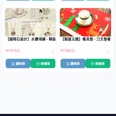
【貓眼石設計】水鑽項鍊 - 韓版長款配飾
【聖誕主題】餐具墊 - 刀叉墊餐桌
NT$76元
NT$93元
購物車
詢價車
購物車
詢價車