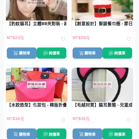
【豹紋貓耳】立體BB夾對裝 - 超萌造型髮夾
【創意設計】聖誕餐巾圈 - 節日餐
NT$23元
NT$28元
購物車
詢價車
購物車
詢價車
【水餃造型】化妝包 - 韓版折疊收納包
【毛絨材質】貓耳髮箍 - 兒童成
NT$34元
NT$35元
購物車
詢價車
購物車
詢價車