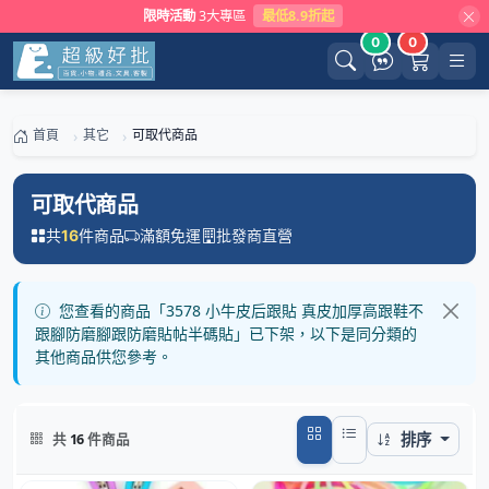
限時活動
3大專區
最低8.9折起
0
0
首頁
其它
可取代商品
可取代商品
共
件商品
滿額免運
批發商直營
16
您查看的商品「3578 小牛皮后跟貼 真皮加厚高跟鞋不
跟腳防磨腳跟防磨貼帖半碼貼」已下架，以下是同分類的
其他商品供您參考。
排序
共
16
件商品