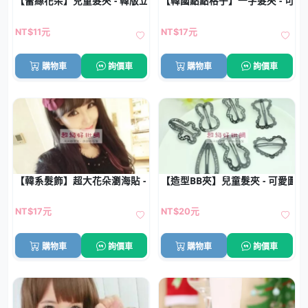
【蕾絲花朵】兒童髮夾 - 韓版立體髮飾
【韓國點點格子】一字髮夾 - 可愛星
NT$11元
NT$17元
購物車
詢價車
購物車
詢價車
【韓系髮飾】超大花朵瀏海貼 - 魔法氈瀏海固定神器
【造型BB夾】兒童髮夾 - 可愛圖案
NT$17元
NT$20元
購物車
詢價車
購物車
詢價車