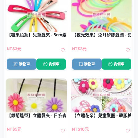
【糖果色系】兒童髮夾 - 5cm素色BB夾
【夜光效果】兔耳矽膠髮圈 - 甜
NT$3元
NT$3元
購物車
詢價車
購物車
詢價車
【雛菊造型】立體髮夾 - 日系森林風髮飾
【立體花朵】兒童髮圈 - 韓版糖果
NT$5元
NT$10元