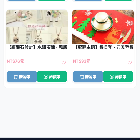
【貓眼石設計】水鑽項鍊 - 韓版長款配飾
【聖誕主題】餐具墊 - 刀叉墊餐桌
NT$76元
NT$93元
購物車
詢價車
購物車
詢價車