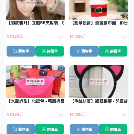
【豹紋貓耳】立體BB夾對裝 - 超萌造型髮夾
【創意設計】聖誕餐巾圈 - 節日餐
NT$23元
NT$28元
購物車
詢價車
購物車
詢價車
【水餃造型】化妝包 - 韓版折疊收納包
【毛絨材質】貓耳髮箍 - 兒童成
NT$34元
NT$35元
購物車
詢價車
購物車
詢價車