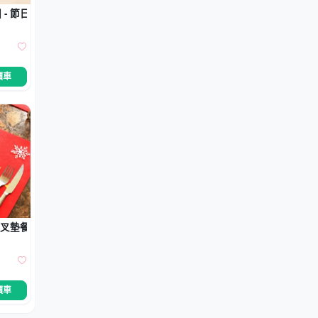
- 節日餐桌毛巾圈
價車
刀叉墊餐桌裝飾
價車