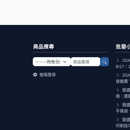
商品搜尋
批發
選擇商品分類
搜尋商品關鍵字
20
8/27｜
進階搜尋
20
發推薦 TO
競選
南｜選罷法
競選
手搖扇、
競選
印刷技巧