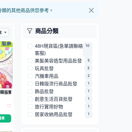
分類的其他商品供您參考。
商品分類
序
48H現貨區(急單請聯絡
10
客服)
美髮美容造型用品批發
5
玩具批發
3
汽機車用品
2
日韓版流行商品批發
1
飾品批發
1
 韓版糖果色髮飾
創意生活百貨批發
1
旅行實用好物
1
居家收納用品批發
1
價車