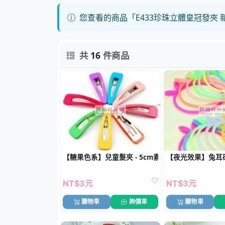
您查看的商品「E433珍珠立體皇冠發夾
共
16
件商品
【糖果色系】兒童髮夾 - 5cm素色BB夾
【夜光效果】兔耳矽
NT$3元
NT$3元
購物車
詢價車
購物車