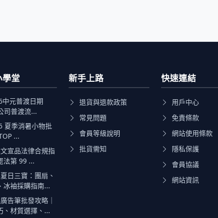
小學堂
新手上路
快速連結
26中元普渡日期
退貨與退款政策
用戶中心
公司普渡流...
常見問題
免責條款
26 夏季消暑小物批
會員等級說明
網站使用條款
P ...
批貨需知
隱私保護
文宣品法律合規指
第 99 ...
會員協議
夏日三寶：團扇、
網站資訊
冰袖採購指南...
廣告筆批發攻略｜
、材質選擇、...