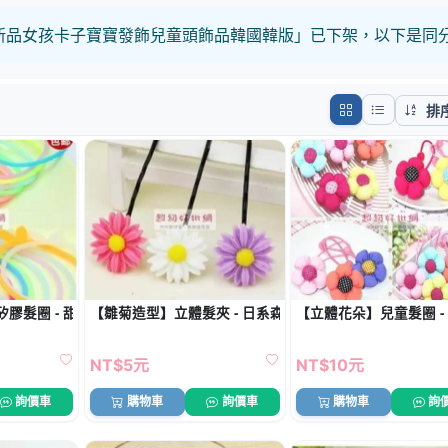
 新品女孩卡子寶寶發飾兒童頭飾品韓國韓版」已下架，以下是同
排
膠髮圈 - 甜美彈力手環髮束
【雛菊造型】立體髮夾 - 日系森林風髮飾
【立體花朵】兒童髮圈 -
NT$5元
NT$10元
詢價車
購物車
詢價車
購物車
詢