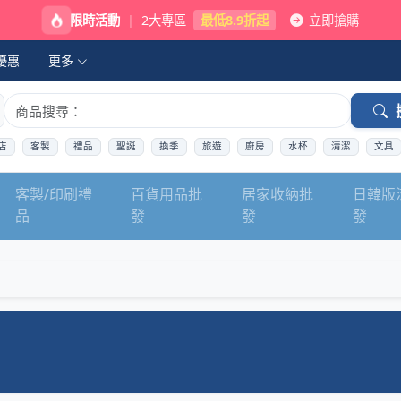
限時活動
|
2大專區
最低8.9折起
立即搶購
優惠
更多
店
客製
禮品
聖誕
換季
旅遊
廚房
水杯
清潔
文具
客製/印刷禮
百貨用品批
居家收納批
日韓版
品
發
發
發