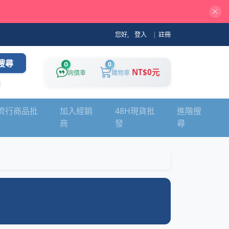
您好,
登入
|
註冊
搜尋
0
0
NT$0元
詢價車
購物車
流行商品批
加入經銷
48H現貨批
進階搜
商
發
尋