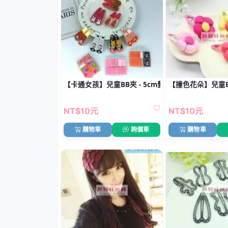
【卡通女孩】兒童BB夾 - 5cm髮夾批發 (1對)
【撞色花朵】兒童B
NT$10元
NT$10元
購物車
詢價車
購物車