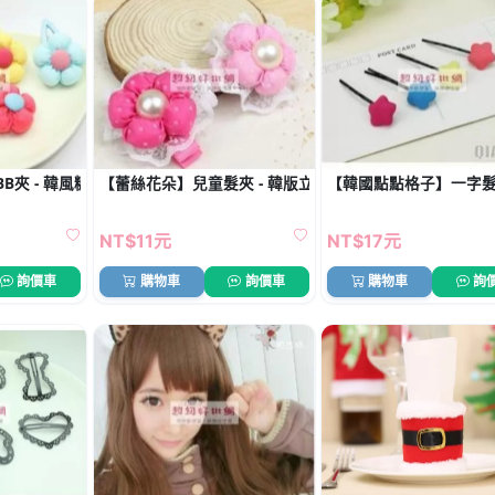
B夾 - 韓風糖果色髮飾
【蕾絲花朵】兒童髮夾 - 韓版立體髮飾
【韓國點點格子】一字髮夾 
NT$11元
NT$17元
詢價車
購物車
詢價車
購物車
詢