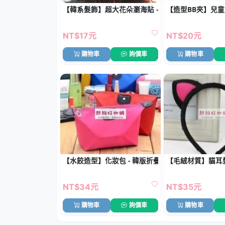
【韓系髮飾】超大花朵瀏海貼 - 魔法氈瀏海固定神器
【造型BB夾】兒童
NT$17元
NT$20元
購物車
詢價車
購物車
【水餃造型】化妝包 - 韓版折疊收納包
【毛絨材質】貓耳髮
NT$34元
NT$35元
購物車
詢價車
購物車