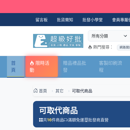
留言板
批貨需知
批發小學堂
會員專屬
選擇商品分類
搜尋商品關鍵字
熱門搜尋：
網路開
首
限時活
贈品禮品批
客製印刷流
頁
動
發
程
首頁
其它
可取代商品
可取代商品
共
件商品
滿額免運
批發商直營
16