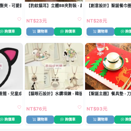
髮夾 - 可愛圖案5對裝
【豹紋貓耳】立體BB夾對裝 - 超萌造型髮夾
【創意設計】聖誕餐巾圈 
NT$23元
NT$28元
詢價車
購物車
詢價車
購物車
詢
箍 - 兒童成人創意變裝髮飾
【貓眼石設計】水鑽項鍊 - 韓版長款配飾
【聖誕主題】餐具墊 - 
NT$76元
NT$93元
詢價車
購物車
詢價車
購物車
詢