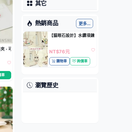
其它
熱銷商品
更多...
【貓眼石設計】水鑽項鍊 - 韓版長款配飾
- 可愛星星夾 (4入)
NT$76元
購物車
詢價車
價車
瀏覽歷史