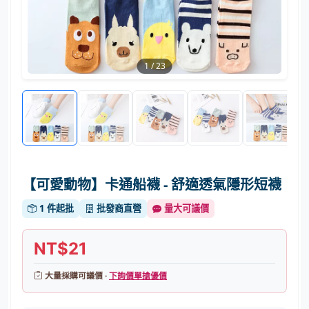
1
/
23
【可愛動物】卡通船襪 - 舒適透氣隱形短襪
1 件起批
批發商直營
量大可議價
NT$21
大量採購可議價 ·
下詢價單搶優價