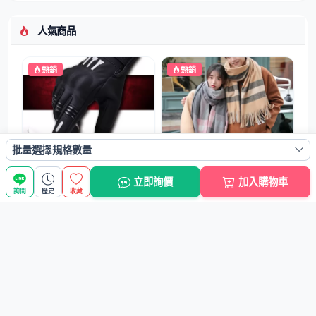
人氣商品
熱銷
熱銷
【戶外越野賽車】全指觸屏手
【加厚格子圍巾】保暖圍巾-雙
批量選擇規格數量
套 - 摩托車...
面仿羊絨披肩
NT$477元
NT$466元
立即詢價
加入購物車
詢問
歷史
收藏
熱銷
熱銷
【壁掛透明架】公仔展示架-防
【飛行員眼鏡】棒球帽-街頭潮