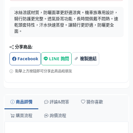
冰絲涼感材質，防曬面罩更舒適涼爽。機車族專用設計，
騎行防護更完整。透氣掛耳功能，長時間佩戴不悶熱。速
乾頭套特性，汗水快速蒸發。讓騎行更舒適，防曬更全
面。
分享商品:
Facebook
LINE 詢問
複製連結
點擊上方按鈕即可分享此商品給朋友
商品詳情
評論&問答
猜你喜歡
購買流程
詢價流程