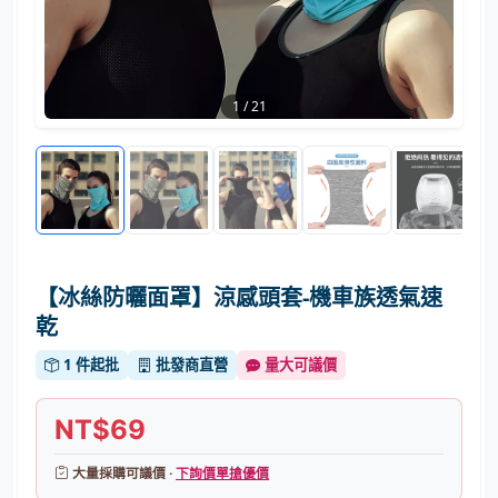
1
/
21
【冰絲防曬面罩】涼感頭套-機車族透氣速
乾
1 件起批
批發商直營
量大可議價
NT$69
大量採購可議價 ·
下詢價單搶優價