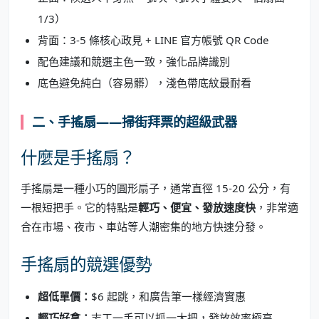
1/3）
背面：3-5 條核心政見 + LINE 官方帳號 QR Code
配色建議和競選主色一致，強化品牌識別
底色避免純白（容易髒），淺色帶底紋最耐看
二、手搖扇——掃街拜票的超級武器
什麼是手搖扇？
手搖扇是一種小巧的圓形扇子，通常直徑 15-20 公分，有
一根短把手。它的特點是
輕巧、便宜、發放速度快
，非常適
合在市場、夜市、車站等人潮密集的地方快速分發。
手搖扇的競選優勢
超低單價：
$6 起跳，和廣告筆一樣經濟實惠
輕巧好拿：
志工一手可以抓一大把，發放效率極高