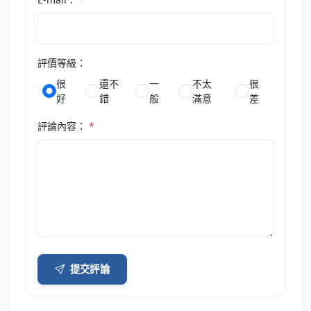
評價等級：
很
還不
一
不太
很
好
錯
般
滿意
差
評論內容：
*
提交評論