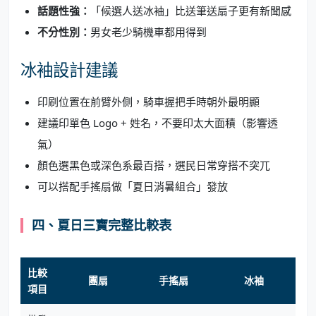
話題性強：
「候選人送冰袖」比送筆送扇子更有新聞感
不分性別：
男女老少騎機車都用得到
冰袖設計建議
印刷位置在前臂外側，騎車握把手時朝外最明顯
建議印單色 Logo + 姓名，不要印太大面積（影響透
氣）
顏色選黑色或深色系最百搭，選民日常穿搭不突兀
可以搭配手搖扇做「夏日消暑組合」發放
四、夏日三寶完整比較表
比較
團扇
手搖扇
冰袖
項目