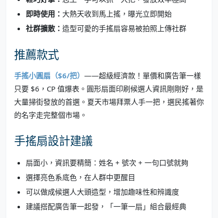
即時使用：
大熱天收到馬上搖，曝光立即開始
社群擴散：
造型可愛的手搖扇容易被拍照上傳社群
推薦款式
手搖小圓扇（$6/把）
——超級經濟款！單價和廣告筆一樣
只要 $6，CP 值爆表。圓形扇面印刷候選人資訊剛剛好，是
大量掃街發放的首選。夏天市場拜票人手一把，選民搖著你
的名字走完整個市場。
手搖扇設計建議
扇面小，資訊要精簡：姓名 + 號次 + 一句口號就夠
選擇亮色系底色，在人群中更醒目
可以做成候選人大頭造型，增加趣味性和辨識度
建議搭配廣告筆一起發，「一筆一扇」組合最經典