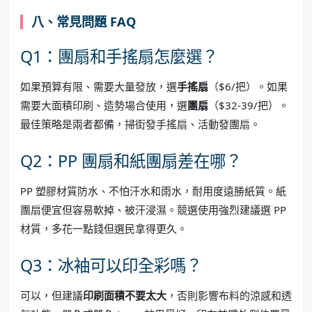
八、常見問題 FAQ
Q1：團扇和手搖扇怎麼選？
如果預算有限、需要大量發放，選
手搖扇
（$6/把）。如果
需要大面積印刷、造勢場合使用，選
團扇
（$32-39/把）。
最佳策略是兩者都備，掃街發手搖扇、活動發團扇。
Q2：PP 團扇和紙團扇差在哪？
PP 塑膠材質防水、不怕汗水和雨水，耐用度遠勝紙質。紙
團扇便宜但容易軟掉、被汗浸濕。競選使用強烈建議選 PP
材質，多花一點錢但選民拿得更久。
Q3：冰袖可以印全彩嗎？
可以，但建議
印刷面積不要太大
，否則影響布料的涼感和透