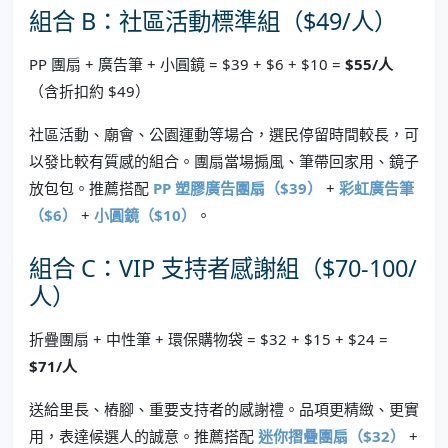
組合 B：社區活動標準組（$49/人）
PP 團扇 + 廣告筆 + 小圓鏡 = $39 + $6 + $10 =
$55/人
（含折扣約 $49）
社區活動、廟會、公園運動等場合，選民停留時間較長，可
以發比較有質感的組合。團扇當場搧風、筆帶回家用、鏡子
放包包。推薦搭配
PP 塑膠廣告團扇（$39）
+
彩虹廣告筆
（$6）
+
小圓鏡（$10）
。
組合 C：VIP 支持者感謝組（$70-100/
人）
折疊團扇 + 中性筆 + 環保購物袋 = $32 + $15 + $24 =
$71/人
送給里長、樁腳、重要支持者的感謝禮。品項更精緻、更實
用，表達候選人的誠意。推薦搭配
迷你摺疊團扇（$32）
+