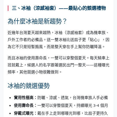
三、冰袖（涼感袖套）——最貼心的競選禮物
為什麼冰袖是新趨勢？
近幾年台灣夏天越來越熱，冰袖（涼感袖套）成為機車族、
戶外工作者的必備品。送一雙冰袖比送扇子更「貼心」，因
為它不只是短暫搧風，而是整天穿在手上幫你防曬降溫。
而且冰袖的使用壽命長，一雙可以穿整個夏天。每天騎車上
班就戴上，候選人的名字跟著選民出門一整天——這種曝光
頻率，其他競選小物很難做到。
冰袖的競選優勢
實用性極高：
防曬、涼感、透氣，台灣機車族人手必備
使用壽命長：
一雙可以穿整個夏天，持續曝光 3-4 個月
穿戴式曝光：
戴在手上走到哪曝光到哪，比扇子更持久