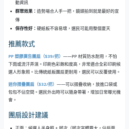
動資訊
群眾效果：
造勢場合人手一把，鏡頭拍到就是最好的宣
傳
保存性好：
硬紙板不容易壞，選民可能用整個夏天
推薦款式
PP 塑膠廣告團扇（$39/把）
——PP 材質防水耐用，不怕
下雨或流汗弄濕。印刷色彩飽和度高，非常適合全彩印刷候
選人形象照。比傳統紙板團扇更耐用，選民可以反覆使用。
迷你摺疊團扇（$32/把）
——可以摺疊收納，放進口袋或
包包不佔空間。選民外出時可以隨身帶著，增加日常曝光機
會。
團扇設計建議
正面：候選人半身照 + 號次（號次字體要大，佔扇面