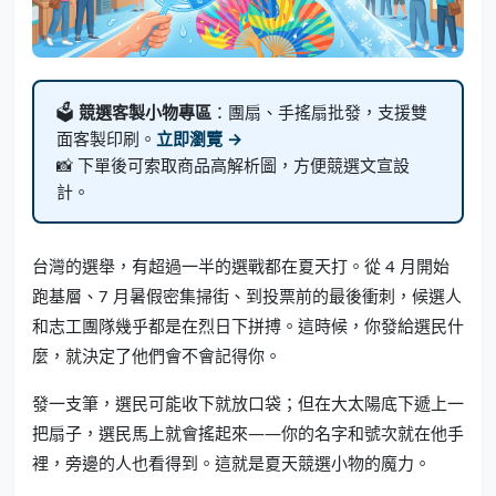
🗳️
競選客製小物專區
：團扇、手搖扇批發，支援雙
面客製印刷。
立即瀏覽 →
📸 下單後可索取商品高解析圖，方便競選文宣設
計。
台灣的選舉，有超過一半的選戰都在夏天打。從 4 月開始
跑基層、7 月暑假密集掃街、到投票前的最後衝刺，候選人
和志工團隊幾乎都是在烈日下拼搏。這時候，你發給選民什
麼，就決定了他們會不會記得你。
發一支筆，選民可能收下就放口袋；但在大太陽底下遞上一
把扇子，選民馬上就會搖起來——你的名字和號次就在他手
裡，旁邊的人也看得到。這就是夏天競選小物的魔力。