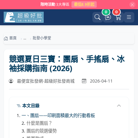
限時活動
3大專區
最低8.9折起
0
0
首頁
...
批發小學堂
競選夏日三寶：團扇、手搖扇、冰
袖採購指南 (2026)
最便宜批發網-超級好批發商城
2026-04-11
本文目錄
一、團扇——印刷面積最大的行動看板
什麼是團扇？
團扇的競選優勢