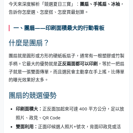
今天來深度解析「競選夏日三寶」：
團扇、手搖扇、冰袖
，
告訴你怎麼選、怎麼搭、怎麼買最划算。
一、團扇——印刷面積最大的行動看板
什麼是團扇？
團扇就是圓形或方形的硬紙板扇子，通常有一根塑膠或竹製
手柄。它最大的優勢就是
正反兩面都可以印刷
，等於一把扇
子就是一張雙面傳單，而且選民會主動拿在手上搖，比傳單
的曝光效果好太多。
團扇的競選優勢
印刷面積大：
正反面加起來可達 400 平方公分，足以放
照片、政見、QR Code
雙面利用：
正面印候選人照片+號次，背面印政見或活