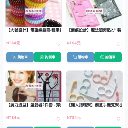
【大號設計】電話線髮圈-糖果色髮束
【無痕設計】魔法瀏海貼2片裝 - 
NT$4元
NT$4元
購物車
詢價車
購物車
詢價車
【魔力造型】盤髮器2件套 - 穿髮棒編髮工具
【懶人指環架】創意手機支架-追
NT$4元
NT$4元