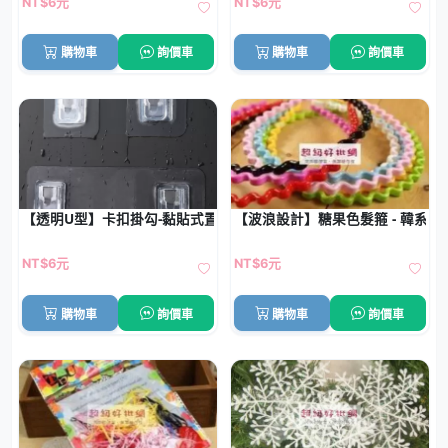
NT$6元
NT$6元
購物車
詢價車
購物車
詢價車
【透明U型】卡扣掛勾-黏貼式置物架
【波浪設計】糖果色髮箍 - 韓系防
NT$6元
NT$6元
購物車
詢價車
購物車
詢價車