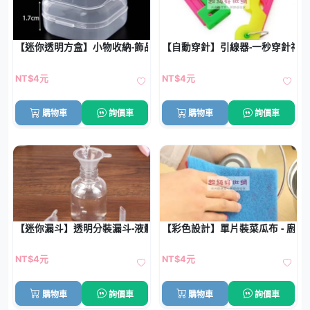
【迷你透明方盒】小物收納-飾品零件多用途
【自動穿針】引線器-一秒穿針神器
NT$4元
NT$4元
購物車
詢價車
購物車
詢價車
【迷你漏斗】透明分裝漏斗-液體分裝神器
【彩色設計】單片裝菜瓜布 - 廚
NT$4元
NT$4元
購物車
詢價車
購物車
詢價車