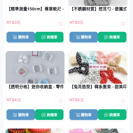
【精準測量150cm】專業軟尺 - 裁縫量衣必備工具
【不銹鋼材質】挖耳勺 - 便攜式潔
NT$3元
NT$3元
購物車
詢價車
購物車
詢價車
【透明分格】迷你收納盒 - 零件藥品飾品
【兔耳造型】韓系髮束 - 甜美印花
NT$4元
NT$4元
購物車
詢價車
購物車
詢價車