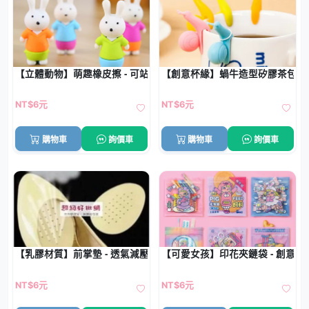
【立體動物】萌趣橡皮擦 - 可站立小兔子擦子
【創意杯緣】蝸牛造型矽膠茶包掛夾
NT$6元
NT$6元
購物車
詢價車
購物車
詢價車
【乳膠材質】前掌墊 - 透氣減壓鞋墊
【可愛女孩】印花夾鏈袋 - 創意
NT$6元
NT$6元