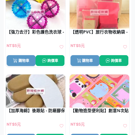
【強力去汙】彩色護色洗衣球 - 高性能清潔洗衣神器
【透明PVC】旅行衣物收納袋 - 
NT$5元
NT$5元
購物車
詢價車
購物車
詢價車
【加厚海綿】後跟貼 - 防磨腳保護墊
【動物造型便利貼】創意N次貼-
NT$5元
NT$5元