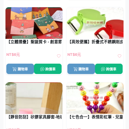
【立體摺疊】聖誕賀卡 - 創意節慶祝福卡
【高效便攜】折疊式不銹鋼削皮器 
NT$6元
NT$6元
購物車
詢價車
購物車
詢價車
【靜音防刮】矽膠家具腳套-地板保護墊
【七色合一】表情彩虹筆 - 兒童創