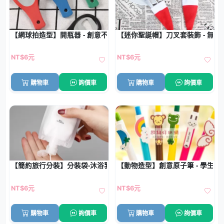
【網球拍造型】開瓶器 - 創意不鏽鋼開罐器
【迷你聖誕帽】刀叉套裝飾 - 無
NT$6元
NT$6元
購物車
詢價車
購物車
詢價車
【簡約旅行分裝】分裝袋-沐浴乳洗面乳一次性瓶
【動物造型】創意原子筆 - 學生禮
NT$6元
NT$6元
購物車
詢價車
購物車
詢價車