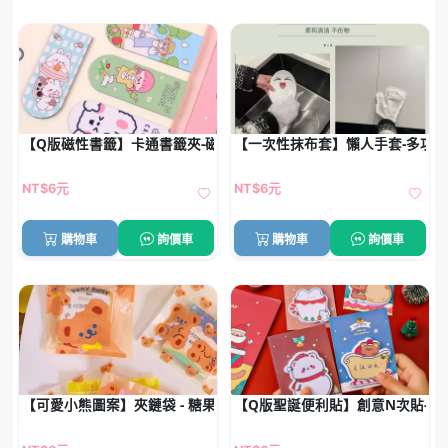
【Q版磁性書籤】卡通書籤夾-磁鐵學生文具
【一次性抹布套】懶人手套-多功
NT$6元
NT$6元
購物車
詢價車
購物車
詢價車
【可愛小熊圖案】夾鏈袋 - 糖果餅乾密封包裝袋
【Q版聖誕便利貼】創意N次貼-聖