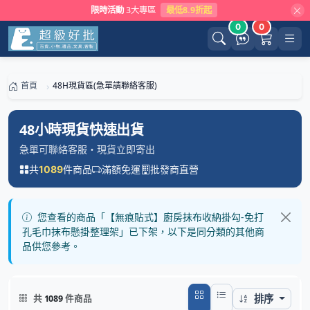
限時活動
3大專區
最低8.9折起
0
0
首頁
48H現貨區(急單請聯絡客服)
48小時現貨快速出貨
急單可聯絡客服・現貨立即寄出
共
件商品
滿額免運
批發商直營
1089
您查看的商品「【無痕貼式】廚房抹布收納掛勾-免打
孔毛巾抹布懸掛整理架」已下架，以下是同分類的其他商
品供您參考。
排序
共
1089
件商品