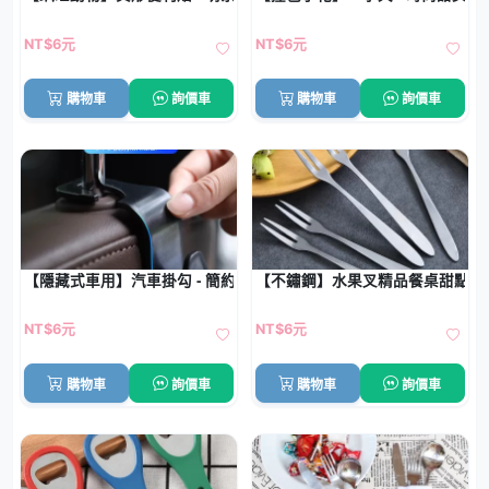
NT$6元
NT$6元
購物車
詢價車
購物車
詢價車
【隱藏式車用】汽車掛勾 - 簡約多功能椅背掛鉤
【不鏽鋼】水果叉精品餐桌甜點
NT$6元
NT$6元
購物車
詢價車
購物車
詢價車