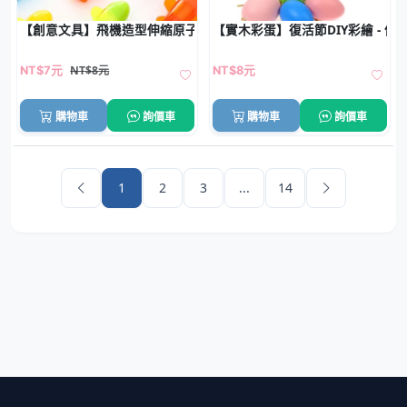
【創意文具】飛機造型伸縮原子筆 - 趣味航空主題圓珠筆
【實木彩蛋】復活節DIY彩繪 - 仿
NT$8元
NT$7元
NT$8元
購物車
詢價車
購物車
詢價車
1
2
3
...
14