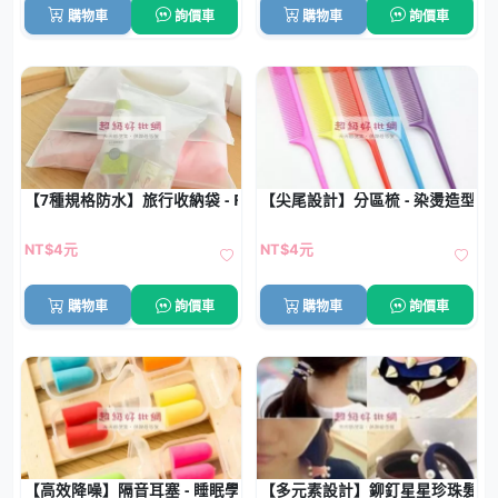
購物車
詢價車
購物車
詢價車
【7種規格防水】旅行收納袋 - PVC透明衣物行李分類整理袋
【尖尾設計】分區梳 - 染燙造型專
NT$4元
NT$4元
購物車
詢價車
購物車
詢價車
【高效降噪】隔音耳塞 - 睡眠學習專用
【多元素設計】鉚釘星星珍珠髮圈 