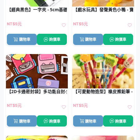
【經典黑色】一字夾 - 5cm基礎髮夾
【戲水玩具】發聲黃色小鴨 - 寶
NT$5元
NT$5元
購物車
詢價車
購物車
詢價車
【2D卡通密封袋】多功能自封-烘焙分裝包裝
【可愛動物造型】橡皮擦鉛筆 - 
NT$5元
NT$5元
購物車
詢價車
購物車
詢價車