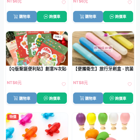
NT$6元
NT$6元
購物車
詢價車
購物車
詢價車
【Q版聖誕便利貼】創意N次貼-雪人聖誕老人
【便攜衛生】旅行牙刷盒 - 抗菌防
NT$6元
NT$8元
購物車
詢價車
購物車
詢價車
特價