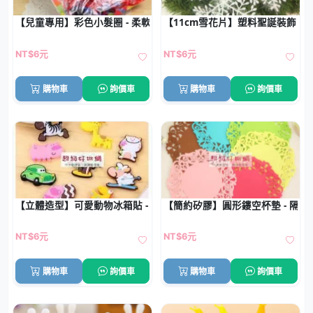
【兒童專用】彩色小髮圈 - 柔軟橡皮筋 (1包)
【11cm雪花片】塑料聖誕裝飾 - 聖
NT$6元
NT$6元
購物車
詢價車
購物車
詢價車
【立體造型】可愛動物冰箱貼 - 磁鐵裝飾貼磁貼
【簡約矽膠】圓形鏤空杯墊 - 隔
NT$6元
NT$6元
購物車
詢價車
購物車
詢價車