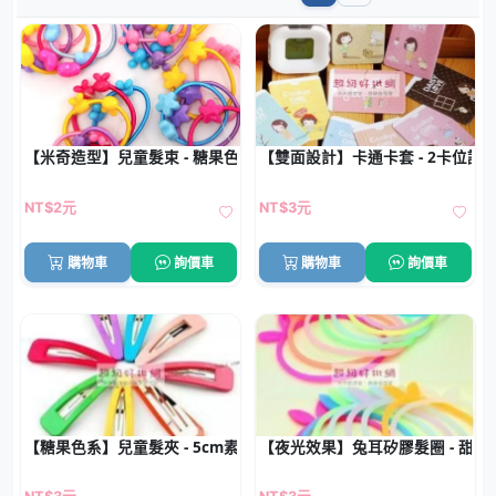
【米奇造型】兒童髮束 - 糖果色彈力髮圈
【雙面設計】卡通卡套 - 2卡位證
NT$2元
NT$3元
購物車
詢價車
購物車
詢價車
【糖果色系】兒童髮夾 - 5cm素色BB夾
【夜光效果】兔耳矽膠髮圈 - 甜