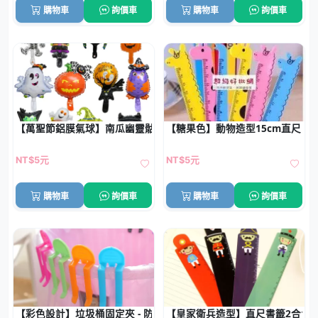
購物車
詢價車
購物車
詢價車
【萬聖節鋁膜氣球】南瓜幽靈骷髏-萬聖節道具
【糖果色】動物造型15cm直尺 -
NT$5元
NT$5元
購物車
詢價車
購物車
詢價車
【彩色設計】垃圾桶固定夾 - 防滑垃圾桶夾 (2個)
【皇家衛兵造型】直尺書籤2合1 -