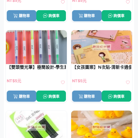
NT$5元
NT$5元
購物車
詢價車
購物車
詢價車
【雙頭螢光筆】極簡設計-學生重點標記筆
【女孩圖案】N次貼-清新卡通便利
NT$5元
NT$5元
購物車
詢價車
購物車
詢價車