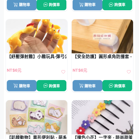
購物車
詢價車
購物車
詢價車
【紓壓彈射雞】小雞玩具-彈弓公雞搞笑減壓器
【安全防護】圓形桌角防撞套 - 
NT$6元
NT$6元
購物車
詢價車
購物車
詢價車
【趴睡動物】異形便利貼 - 萌系N次貼留言備忘錄
【撞色小花】一字夾 - 時尚甜美瀏