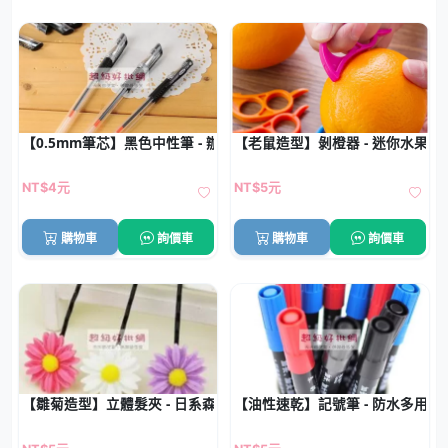
【0.5mm筆芯】黑色中性筆 - 辦公書寫筆
【老鼠造型】剝橙器 - 迷你水果剝
NT$4元
NT$5元
購物車
詢價車
購物車
詢價車
【雛菊造型】立體髮夾 - 日系森林風髮飾
【油性速乾】記號筆 - 防水多用途