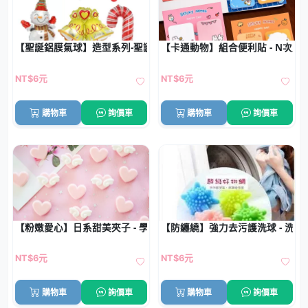
【聖誕鋁膜氣球】造型系列-聖誕老人樹雪人
【卡通動物】組合便利貼 - N次貼
NT$6元
NT$6元
購物車
詢價車
購物車
詢價車
【粉嫩愛心】日系甜美夾子 - 學生文件裝飾
【防纏繞】強力去污護洗球 - 洗衣
NT$6元
NT$6元
購物車
詢價車
購物車
詢價車