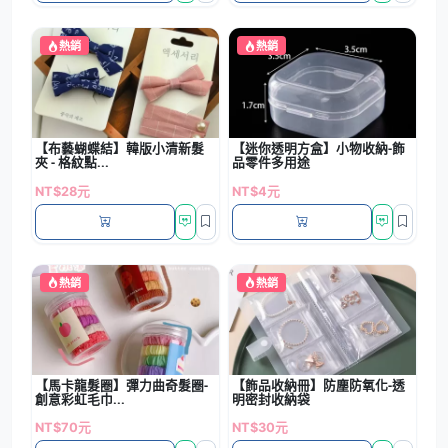
熱銷
熱銷
【布藝蝴蝶結】韓版小清新髮
【迷你透明方盒】小物收納-飾
夾 - 格紋點...
品零件多用途
NT$28元
NT$4元
熱銷
熱銷
【馬卡龍髮圈】彈力曲奇髮圈-
【飾品收納冊】防塵防氧化-透
創意彩虹毛巾...
明密封收納袋
NT$70元
NT$30元