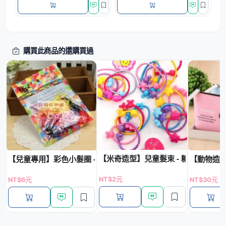
購買此商品的還購買過
【米奇造型】兒童髮束 - 糖果色彈力
【兒童專用】彩色小髮圈 - 柔軟橡皮筋 (1包)
【動物造型
NT$2元
NT$6元
NT$30元