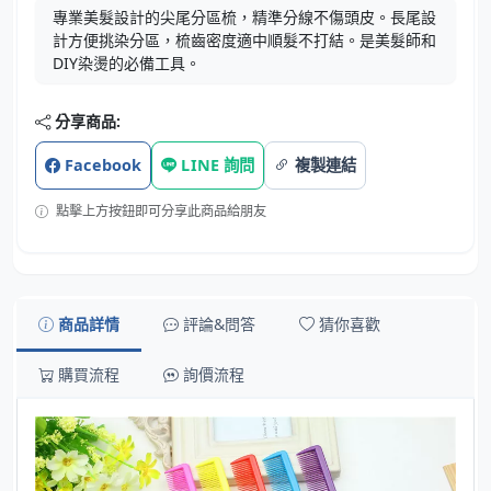
專業美髮設計的尖尾分區梳，精準分線不傷頭皮。長尾設
計方便挑染分區，梳齒密度適中順髮不打結。是美髮師和
DIY染燙的必備工具。
分享商品:
Facebook
LINE 詢問
複製連結
點擊上方按鈕即可分享此商品給朋友
商品詳情
評論&問答
猜你喜歡
購買流程
詢價流程