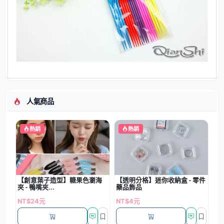
人氣商品
熱銷
熱銷
【創意葉子造型】糖果色瀏海
【透明分格】迷你收納盒 - 零件
夾 - 鴨嘴夾...
藥品飾品
NT$24元
NT$4元