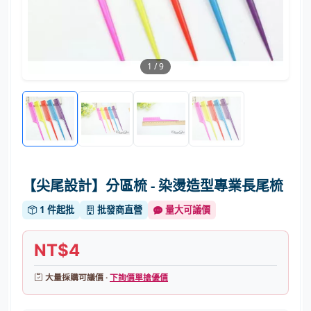
1
/
9
【尖尾設計】分區梳 - 染燙造型專業長尾梳
1 件起批
批發商直營
量大可議價
NT$4
大量採購可議價 ·
下詢價單搶優價