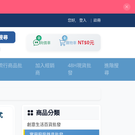
您好,
登入
|
註冊
搜尋
0
0
NT$0元
詢價車
購物車
流行商品批
加入經銷
48H現貨批
進階搜
商
發
尋
商品分類
式
創意生活百貨批發
實用廚房器具批發