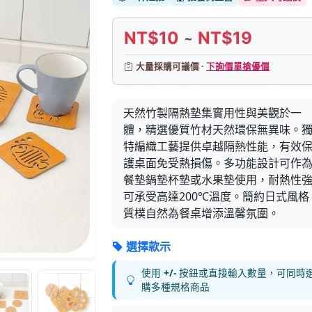
NT$10
NT$19
~
大量採購可議價 ·
下詢價單搶優價
天然竹製隔熱墊集實用性與美觀於一
體，精選優質竹材天然環保無異味。
特編織工藝提供卓越隔熱性能，有效
護桌面免受熱損傷。多功能設計可作
餐墊鍋墊杯墊或水果墊使用，耐熱性
可承受高達200℃溫度。簡約日式風格
質樸自然為餐桌增添溫馨氛圍。
選擇款示
使用
+/-
按鈕或直接輸入數量，可同時
購多種規格商品