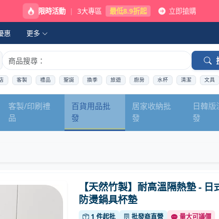
限時活動
|
3大專區
最低8.9折起
立即搶購
優惠
更多
店
客製
禮品
聖誕
換季
旅遊
廚房
水杯
清潔
文具
客製/印刷禮
百貨用品批
居家收納批
日韓版
品
發
發
發
【天然竹製】耐高溫隔熱墊 - 日
防燙鍋具杯墊
1 件起批
批發商直營
量大可議價