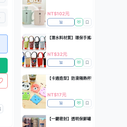
NT$102元
【潛水料材質】環保手搖杯隔熱套 - 防燙防
NT$32元
【卡通造型】防滑隔熱杯墊 - 居家餐桌防護墊
NT$17元
結
【一鍵密封】透明保鮮罐 - 廚房雜糧收納罐