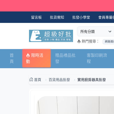
留言板
批貨需知
批發小學堂
會員專屬
選擇商品分類
搜尋商品關鍵字
熱門搜尋：
網路開
首
限時活
贈品禮品批
客製印刷流
頁
動
發
程
首頁
百貨用品批發
實用廚房器具批發