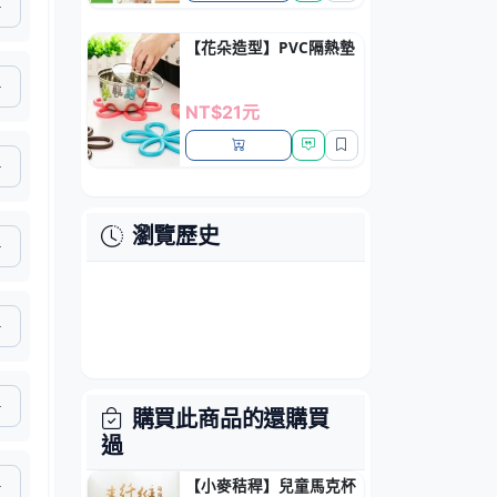
【花朵造型】PVC隔熱墊 - 防滑鍋墊廚房餐墊
NT$21元
瀏覽歷史
購買此商品的還購買
過
【小麥秸稈】兒童馬克杯 - 卡通造型早餐杯