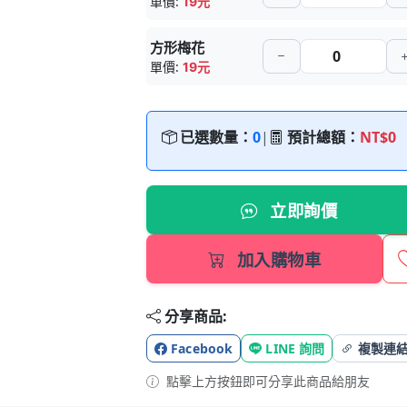
單價:
19元
方形梅花
單價:
19元
已選數量：
0
|
預計總額：
NT$0
立即詢價
加入購物車
分享商品:
Facebook
LINE 詢問
複製連
點擊上方按鈕即可分享此商品給朋友