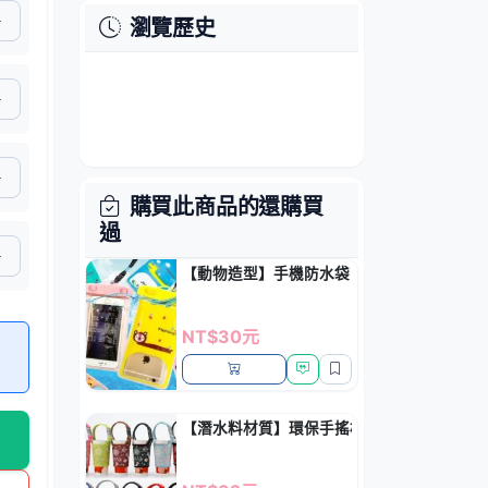
瀏覽歷史
購買此商品的還購買
過
【動物造型】手機防水袋 - 戲水漂流防護套
NT$30元
【潛水料材質】環保手搖杯隔熱套 - 防燙防