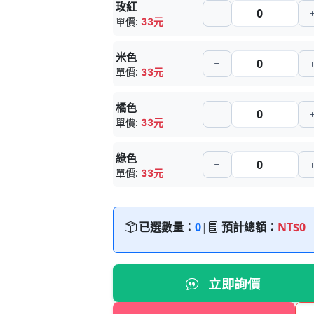
玫紅
單價:
33元
米色
單價:
33元
橘色
單價:
33元
綠色
單價:
33元
已選數量：
0
|
預計總額：
NT$0
立即詢價