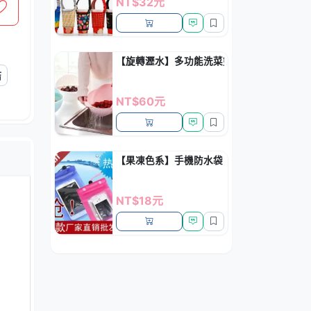
NT$32元
【旋轉瀝水】多功能洗菜籃 - 三合一淘洗器
結
NT$60元
【果凍色系】手機防水袋 - 可觸控防水保護套
NT$18元