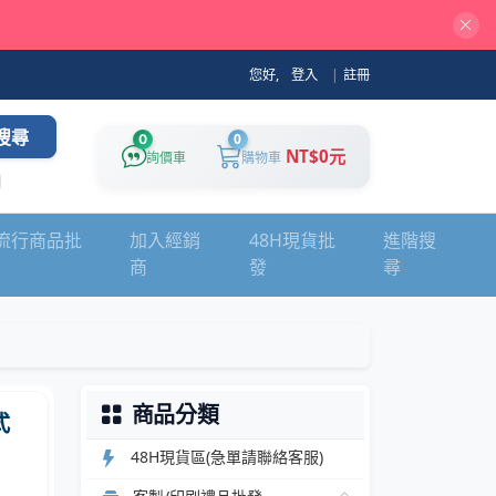
您好,
登入
|
註冊
搜尋
0
0
NT$0元
詢價車
購物車
流行商品批
加入經銷
48H現貨批
進階搜
商
發
尋
商品分類
式
48H現貨區(急單請聯絡客服)