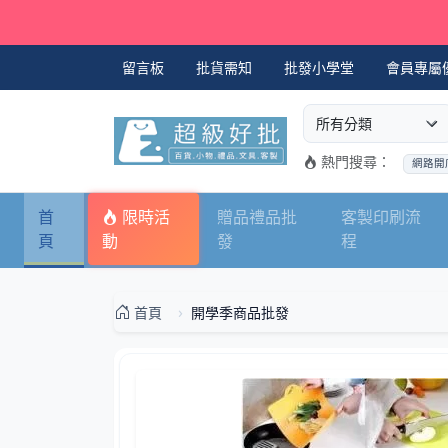
留言板
批貨需知
批發小學堂
會員專屬
選擇商品分類
搜尋商品關鍵字
熱門搜尋：
網路開
首
限時活
贈品禮品批
客製印刷流
頁
動
發
程
首頁
開學季商品批發