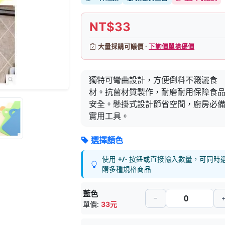
NT$33
大量採購可議價 ·
下詢價單搶優價
獨特可彎曲設計，方便倒料不濺灑食
材。抗菌材質製作，耐磨耐用保障食
安全。懸掛式設計節省空間，廚房必
實用工具。
選擇顏色
使用
+/-
按鈕或直接輸入數量，可同時
購多種規格商品
藍色
單價:
33元