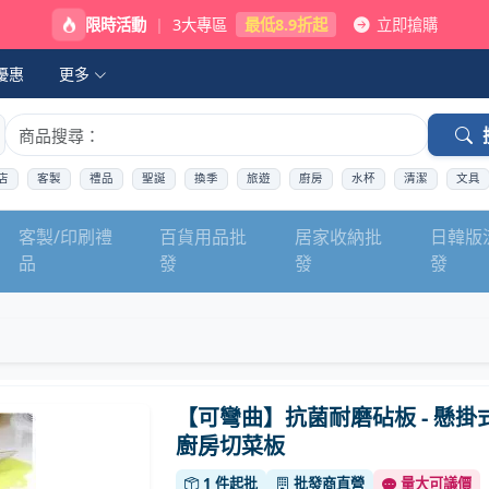
限時活動
|
3大專區
最低8.9折起
立即搶購
優惠
更多
店
客製
禮品
聖誕
換季
旅遊
廚房
水杯
清潔
文具
客製/印刷禮
百貨用品批
居家收納批
日韓版
品
發
發
發
【可彎曲】抗菌耐磨砧板 - 懸掛
廚房切菜板
1 件起批
批發商直營
量大可議價