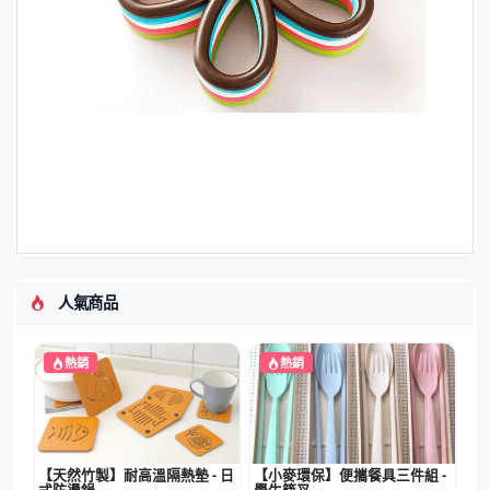
人氣商品
熱銷
熱銷
【天然竹製】耐高溫隔熱墊 - 日
【小麥環保】便攜餐具三件組 -