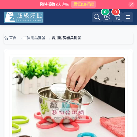
限時活動
3大專區
最低8.9折起
0
0
首頁
百貨用品批發
實用廚房器具批發