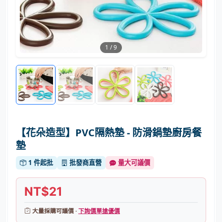
1
/
9
【花朵造型】PVC隔熱墊 - 防滑鍋墊廚房餐
墊
1 件起批
批發商直營
量大可議價
NT$21
大量採購可議價 ·
下詢價單搶優價