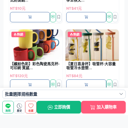
式防燙鍋...
學生筷叉...
NT$10元
NT$41元
熱銷
熱銷
【繽紛色彩】彩色陶瓷馬克杯-
【夏日直身杯】吸管杯-大容量
可印刷 質感...
吸管冷水壺塑...
NT$120元
NT$84元
批量選擇規格數量
熱銷
熱銷
立即詢價
加入購物車
詢問
歷史
收藏