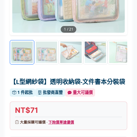
1
/
21
【L型網紗袋】透明收納袋-文件書本分裝袋
1 件起批
批發商直營
量大可議價
NT$71
大量採購可議價 ·
下詢價單搶優價