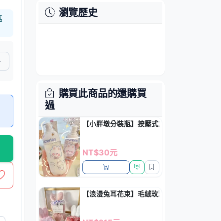
瀏覽歷史
選
購買此商品的還購買
過
【小胖墩分裝瓶】按壓式旅行-乳液保養品瓶
NT$30元
【浪漫兔耳花束】毛絨玫瑰-情人節永生香皂