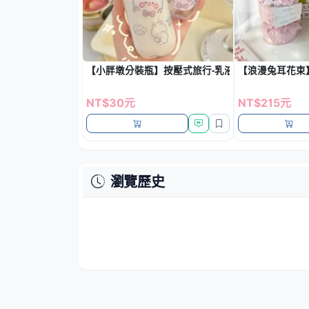
【小胖墩分裝瓶】按壓式旅行-乳液保養品瓶
【浪漫兔耳花束
NT$30元
NT$215元
瀏覽歷史