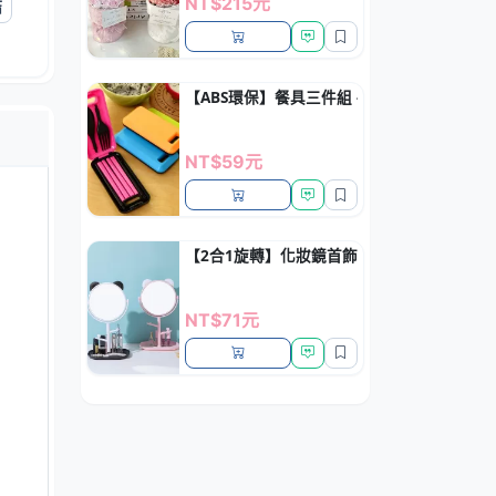
NT$215元
結
【ABS環保】餐具三件組 - 便攜旅行筷叉匙套
NT$59元
【2合1旋轉】化妝鏡首飾盒 - 梳妝收納
NT$71元