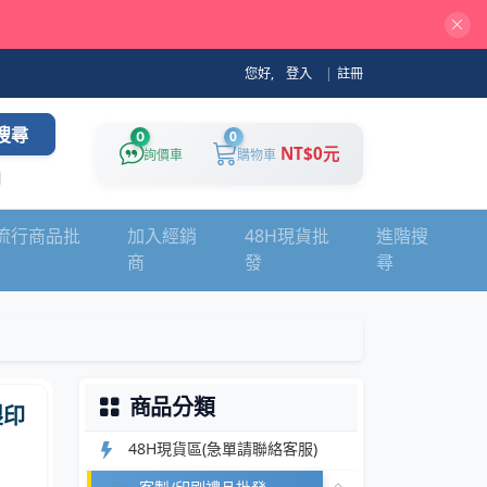
您好,
登入
|
註冊
搜尋
0
0
NT$0元
詢價車
購物車
流行商品批
加入經銷
48H現貨批
進階搜
商
發
尋
商品分類
製印
48H現貨區(急單請聯絡客服)