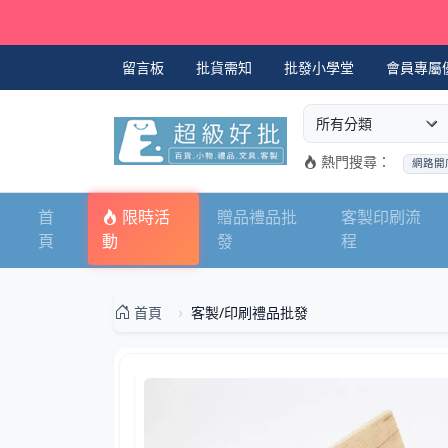
留言板
批貨需知
批發小學堂
會員專屬
選擇商品分類
搜尋商品關鍵字
熱門搜尋：
網路開
首
限時活
贈品禮品批
客製印刷流
頁
動
發
程
首頁
客製/印刷禮品批發