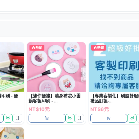
熱銷
熱銷
刷 - 便
【迷你便攜】隨身補妝小圓
【專業客製化】刷設計服務
鏡客製印刷 - ...
禮品訂製-...
NT$10元
NT$6元