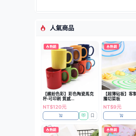
人氣商品
熱銷
熱銷
【繽紛色彩】彩色陶瓷馬克
【超薄砧板】客製印
杯-可印刷 質感...
攜切菜板
NT$120元
NT$9元
熱銷
熱銷