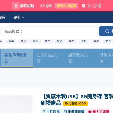
限時活動
|
3大專區
最低8.9折起
立即搶購
優惠
更多
店
客製
禮品
聖誕
換季
旅遊
廚房
水杯
清潔
文具
客製/印刷禮
百貨用品批
居家收納批
日韓版
品
發
發
發
【質感木製USB】8G隨身碟-客
刷禮贈品
可客製 LOGO
1 件起批
批發商直營
量大可議價