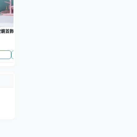
鏡首飾盒 - 梳妝收納