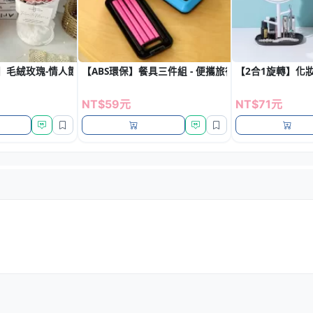
】毛絨玫瑰-情人節永生香皂花
【ABS環保】餐具三件組 - 便攜旅行筷叉匙套裝
【2合1旋轉】化妝
NT$59元
NT$71元