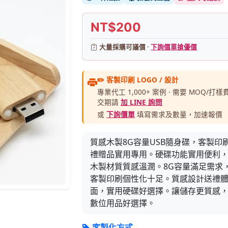
NT$200
大量採購可議價 ·
下詢價單搶優價
✏️ 客製印刷 LOGO / 設計
專業代工 1,000+ 案例 · 需要 MOQ/打樣費
交期請
加 LINE 詢問
或
下詢價單
填寫需求及數量，加速報價
質感木製8G容量USB隨身碟，客製印
禮贈品實用專用。硬碟功能實用便利
木製材質質感溫潤。8G容量滿足需求
客製印刷個性化十足。質感設計送禮
面，實用硬碟好選擇。讓儲存更質感
數位用品好選擇。
客製化方式