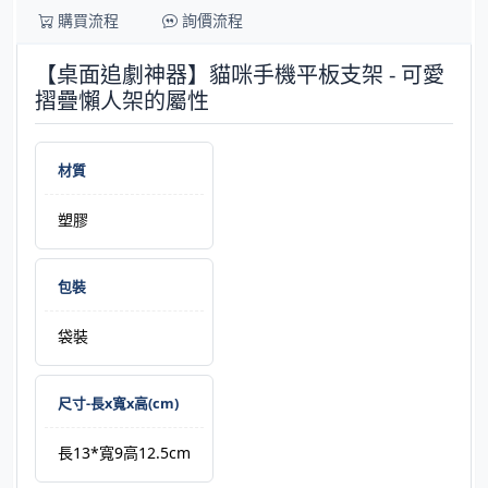
購買流程
詢價流程
【桌面追劇神器】貓咪手機平板支架 - 可愛
摺疊懶人架的屬性
材質
塑膠
包裝
袋裝
尺寸-長x寬x高(cm)
長13*寬9高12.5cm