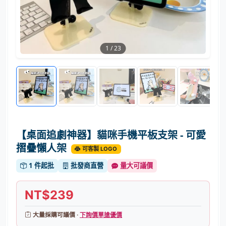
1
/
23
【桌面追劇神器】貓咪手機平板支架 - 可愛
摺疊懶人架
可客製 LOGO
1 件起批
批發商直營
量大可議價
NT$239
大量採購可議價 ·
下詢價單搶優價