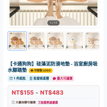
1
/
11
【卡通狗狗】硅藻泥防滑地墊 - 浴室廚房吸
水腳踏墊
可客製 LOGO
1 件起批
批發商直營
量大可議價
NT$155
NT$483
~
大量採購可議價 ·
下詢價單搶優價