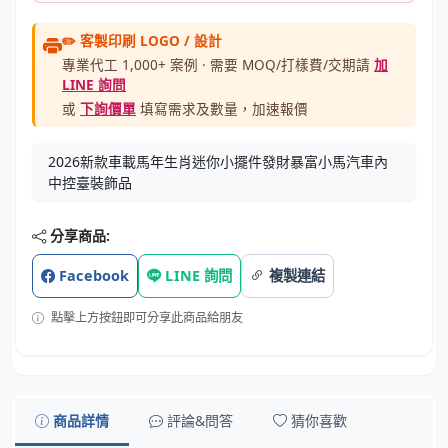
✏️ 客製印刷 LOGO / 設計
專業代工 1,000+ 案例 · 需要 MOQ/打樣費/交期請
加
LINE 詢問
或
下詢價單
填寫需求及數量，加速報價
2026新款車載馬年生肖迷你小擺件發財暴富小馬汽車內
中控臺裝飾品
分享商品:
Facebook
LINE 詢問
複製連結
點擊上方按鈕即可分享此商品給朋友
商品詳情
評論&問答
猜你喜歡