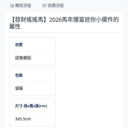
購買流程
詢價流程
【發財搖搖馬】2026馬年爆富迷你小擺件的
屬性
材質
送無痕貼
包裝
袋裝
尺寸-長x寬x高(cm)
3x5.5cm