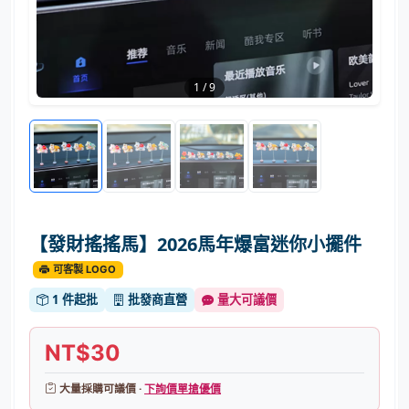
1
/
9
【發財搖搖馬】2026馬年爆富迷你小擺件
可客製 LOGO
1 件起批
批發商直營
量大可議價
NT$30
大量採購可議價 ·
下詢價單搶優價