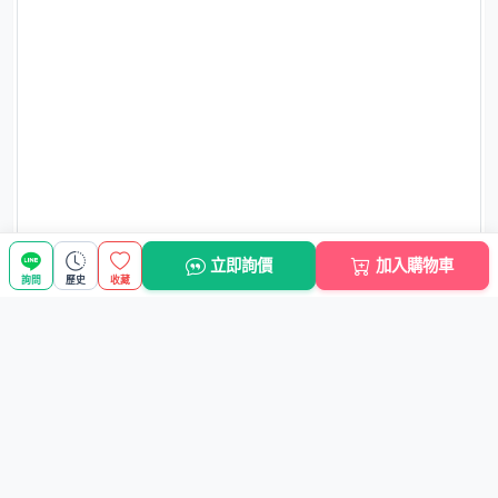
4.商品丟失：一般出現商品丟失情況都是因為包裹被破壞造
成，如果發現包裹膠帶被替換毀壞或者被撕開，斷裂，有拆封
的痕跡，請不要簽收。如果包裹未經核查就簽收那出現的商品
缺失、短少或者運輸造成的事故，我們很難承擔責任，希望大
家理解。如果是保安或者代簽的，請事先告知他們校對包裹內
的商品。
5.品質問題：能拆開的東西發貨前我們都會儘量拆開再三核對
和嚴格檢查，尺寸和顏色問題不是我們發貨疏忽引起的，如需
調換運費由買家承擔，如果確實在收到後發現品質問題請在收
到的48小時內及時聯繫我們，提供相關圖片證據，一定為您妥
立即詢價
加入購物車
善解決，郵費我們承擔。注意：內褲和襪子不接受任何使用後
詢問
歷史
收藏
的調換和退貨！請在適用前仔細檢查！由於每個顧客要求不同,
是不可能做到在任何顧客眼裡都是十全十美的。某些絲毫不影
響穿著適用的小瑕疵希望各位不要太認真計較。
6.關於評價:我們會盡一切的努力以價格品質，以德服人，創造
公正和諧的購物環境，升級國民的購物環境和習慣，網上購物
好處多，需要大家共同珍惜共同去努力維護，用良心去對待每
一筆買賣行為！我們將努力追求100%好評，十分歡迎大家對
我們合理評價。確實交易出了問題，先要取得溝通，化解誤會