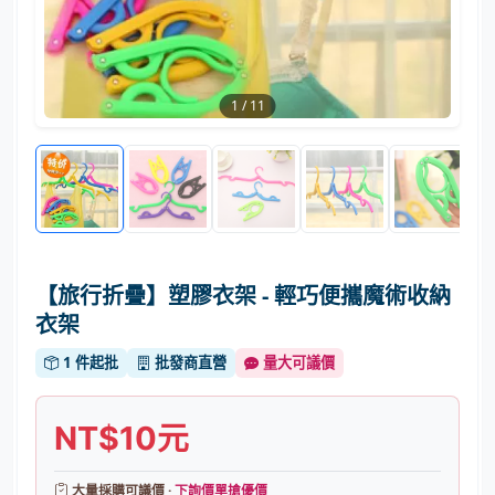
1
/
11
【旅行折疊】塑膠衣架 - 輕巧便攜魔術收納
衣架
1 件起批
批發商直營
量大可議價
NT$10元
大量採購可議價 ·
下詢價單搶優價