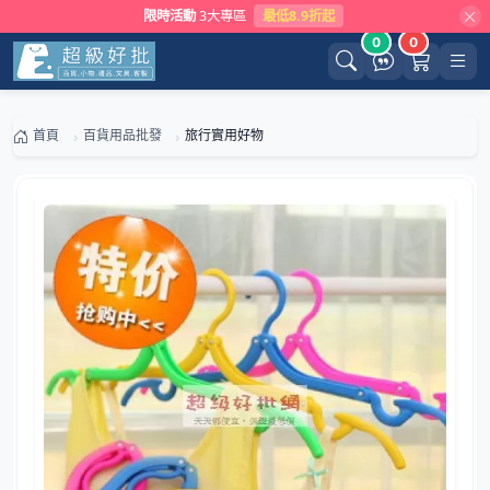
限時活動
3大專區
最低8.9折起
0
0
首頁
百貨用品批發
旅行實用好物