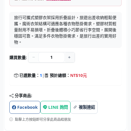
旅行可攜式塑膠衣架採用折疊設計，旅遊出差收納輕鬆便
攜。魔術衣架結構可適應各種衣物懸掛需求，塑膠材質輕
量耐用不易損壞。折疊後體積小巧節省行李空間，展開後
穩固可靠。滿足多件衣物懸掛需求，是旅行出差的實用好
物。
購買數量:
已選數量：
1
|
預計總額：
NT$10元
分享商品:
Facebook
LINE 詢問
複製連結
點擊上方按鈕即可分享此商品給朋友