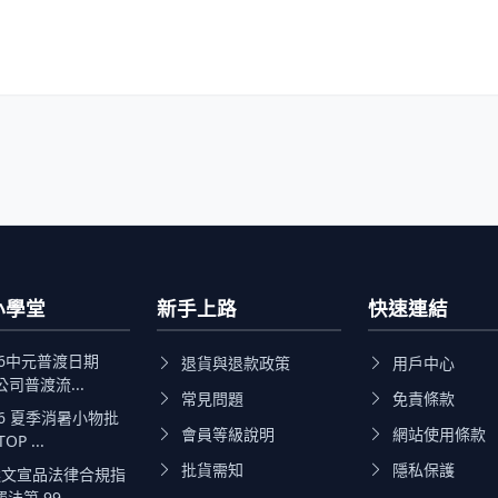
小學堂
新手上路
快速連結
26中元普渡日期
退貨與退款政策
用戶中心
公司普渡流...
常見問題
免責條款
26 夏季消暑小物批
會員等級說明
網站使用條款
P ...
批貨需知
隱私保護
文宣品法律合規指
第 99 ...