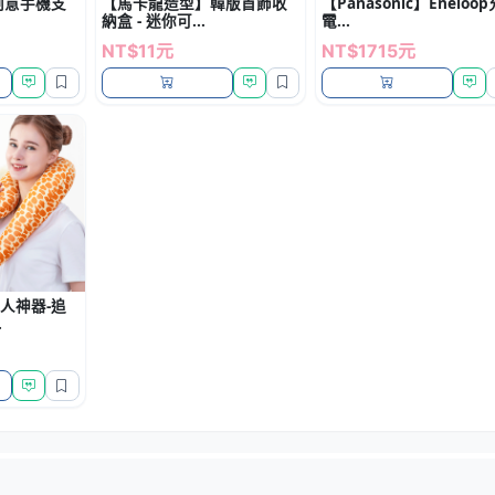
創意手機支
【馬卡龍造型】韓版首飾收
【Panasonic】Eneloop
納盒 - 迷你可...
電...
NT$11元
NT$1715元
人神器-追
.