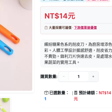
NT$14元
大量採購可議價 ·
下詢價單搶優價
繽紛糖果色系的削皮刀，為廚房增添
彩。人體工學設計握感舒適，削皮省
不費勁。鋒利刀片快速去皮，是處理
果蔬菜的實用工具。
購買數量:
已選數量：
|
預計總額：
NT$14
1
元