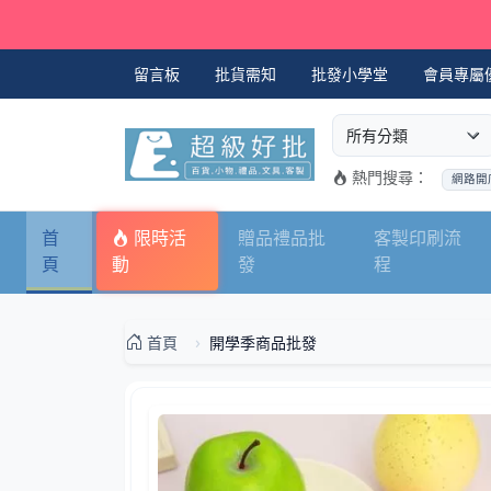
留言板
批貨需知
批發小學堂
會員專屬
選擇商品分類
搜尋商品關鍵字
熱門搜尋：
網路開
首
限時活
贈品禮品批
客製印刷流
頁
動
發
程
首頁
開學季商品批發