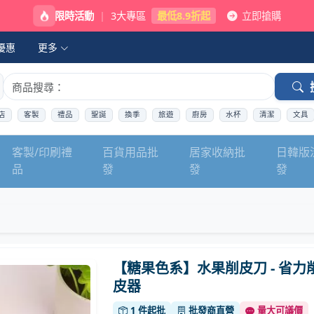
限時活動
|
3大專區
最低8.9折起
立即搶購
優惠
更多
店
客製
禮品
聖誕
換季
旅遊
廚房
水杯
清潔
文具
客製/印刷禮
百貨用品批
居家收納批
日韓版
品
發
發
發
【糖果色系】水果削皮刀 - 省力
皮器
1 件起批
批發商直營
量大可議價