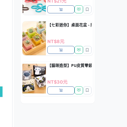
NT$21元
【七彩迷你】桌面花盆 - 附托盤植栽容器
NT$8元
【貓咪造型】PU皮質零錢包 - 多功能鑰匙小
NT$30元