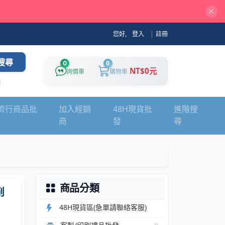
您好,
登入
|
註冊
搜尋
0
0
NT$0元
詢價車
購物車
流行商品批
加入經銷
48H現貨批
進階搜
商
發
尋
商品分類
削
48H現貨區(急單請聯絡客服)