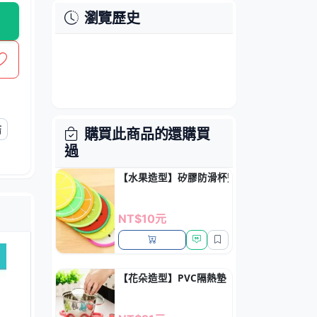
瀏覽歷史
結
購買此商品的還購買
過
【水果造型】矽膠防滑杯墊 - 繽紛創意餐桌墊
NT$10元
【花朵造型】PVC隔熱墊 - 防滑鍋墊廚房餐墊