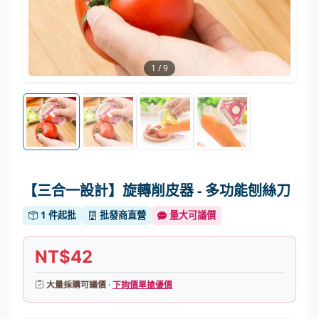
1
/
9
【三合一設計】旋轉削皮器 - 多功能刨絲刀
1 件起批
批發商直營
量大可議價
NT$42
大量採購可議價 ·
下詢價單搶優價