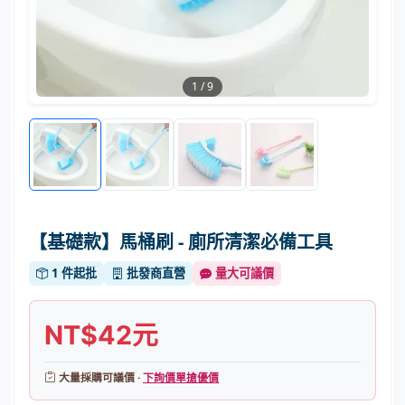
1
/
9
【基礎款】馬桶刷 - 廁所清潔必備工具
1 件起批
批發商直營
量大可議價
NT$42元
大量採購可議價 ·
下詢價單搶優價