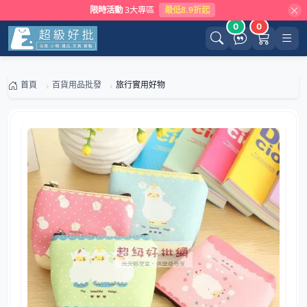
限時活動
3大專區
最低8.9折起
0
0
首頁
百貨用品批發
旅行實用好物