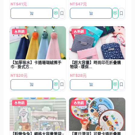
NT$41元
NT$47元
熱銷
熱銷
【加厚吸水】卡通珊瑚絨擦手
【超大容量】時尚印花折疊購
巾 - 掛式方...
物袋 - 環保...
NT$20元
NT$28元
熱銷
熱銷
【粉嫩兔兔】網格大容量筆袋 -
【夏日清涼】可愛卡通折疊圓