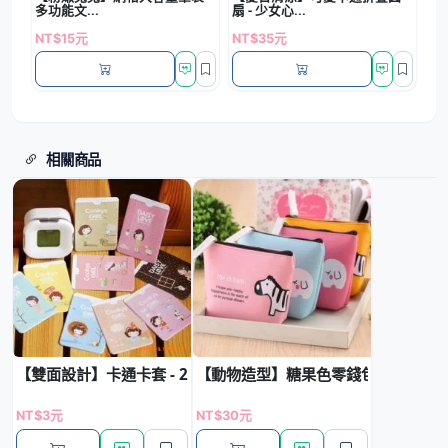
多功能文...
扇 - 少女心...
NT$15元
NT$35元
相關商品
【雙面設計】卡通卡套 - 2卡位證件收納套
【動物造型】糖果色零錢包 - 韓風便
NT$3元
NT$30元