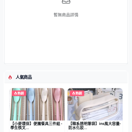
暫無商品詳情
人氣商品
熱銷
熱銷
【小麥環保】便攜餐具三件組 -
【韓系透明筆袋】ins風大容量-
學生筷叉...
防水化妝...