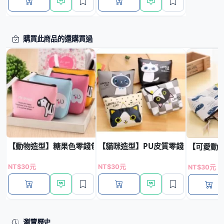
購買此商品的還購買過
【動物造型】糖果色零錢包 - 韓風便攜收納包
【貓咪造型】PU皮質零錢包 - 多功能
【可愛動物
NT$30元
NT$30元
NT$30元
瀏覽歷史