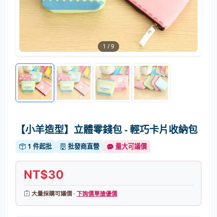
1
/
9
【小羊造型】立體零錢包 - 輕巧卡片收納包
1 件起批
批發商直營
量大可議價
NT$30
大量採購可議價 ·
下詢價單搶優價