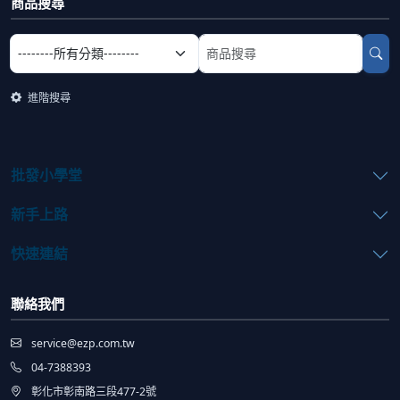
商品搜尋
選擇商品分類
搜尋商品關鍵字
進階搜尋
批發小學堂
新手上路
快速連結
聯絡我們
service@ezp.com.tw
04-7388393
彰化市彰南路三段477-2號