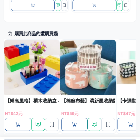
購買此商品的還購買過
【樂高風格】積木收納盒 - 創意桌面整理神器
【棉麻布藝】清新風收納籃 - 多功能
【卡通動物
NT$42元
NT$59元
NT$47元