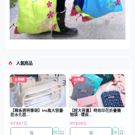
人氣商品
熱銷
熱銷
【韓系透明筆袋】ins風大容量-
【超大容量】時尚印花折疊購
防水化妝...
物袋 - 環保...
NT$47元
NT$28元