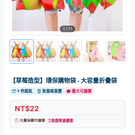
1
/
15
【草莓造型】環保購物袋 - 大容量折疊袋
1 件起批
批發商直營
量大可議價
NT$22
大量採購可議價 ·
下詢價單搶優價