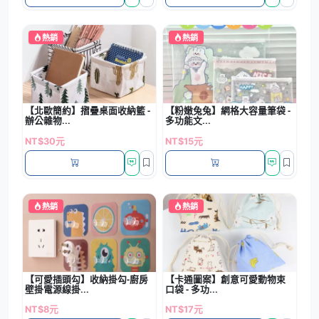
熱銷
熱銷
【北歐簡約】摺疊桌面收納籃 -
【粉嫩兔兔】網格大容量筆袋 -
辦公雜物...
多功能文...
NT$30元
NT$15元
熱銷
熱銷
【可愛插頭勾】收納掛勾-廚房
【卡通圖案】創意可愛動物束
壁掛電源線掛...
口袋 - 多功...
NT$8元
NT$17元