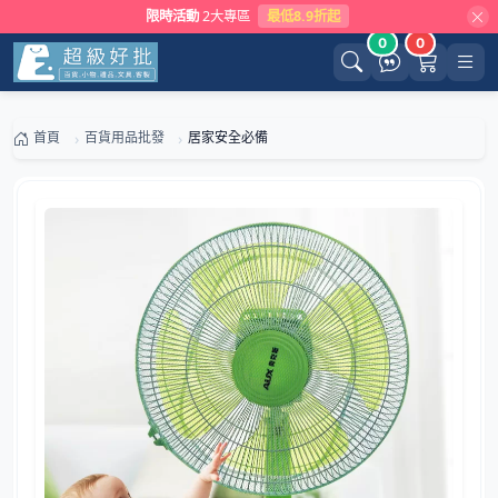
限時活動
2大專區
最低8.9折起
0
0
首頁
百貨用品批發
居家安全必備