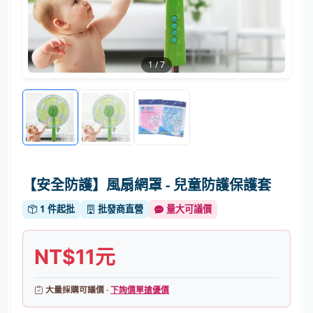
1
/
7
【安全防護】風扇網罩 - 兒童防護保護套
1 件起批
批發商直營
量大可議價
NT$11元
大量採購可議價 ·
下詢價單搶優價