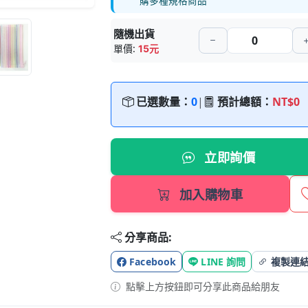
購多種規格商品
隨機出貨
單價:
15元
已選數量：
0
|
預計總額：
NT$0
立即詢價
加入購物車
分享商品:
Facebook
LINE 詢問
複製連
點擊上方按鈕即可分享此商品給朋友