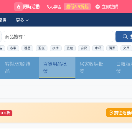
限時活動
|
3大專區
最低8.9折起
立即搶購
優惠
更多
店
客製
禮品
聖誕
換季
旅遊
廚房
水杯
清潔
文具
客製/印刷禮
百貨用品批
居家收納批
日韓版
品
發
發
發
前往活動
9.3折