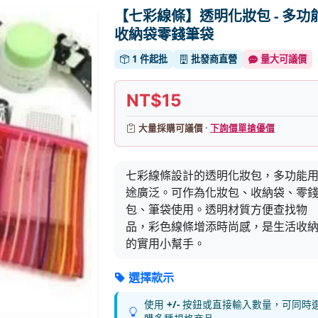
【七彩線條】透明化妝包 - 多功
收納袋零錢筆袋
1 件起批
批發商直營
量大可議價
NT$15
大量採購可議價 ·
下詢價單搶優價
七彩線條設計的透明化妝包，多功能
途廣泛。可作為化妝包、收納袋、零
包、筆袋使用。透明材質方便查找物
品，彩色線條增添時尚感，是生活收
的實用小幫手。
選擇款示
使用
+/-
按鈕或直接輸入數量，可同時