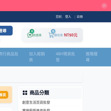
您好,
登入
|
註冊
搜尋
0
0
NT$0元
詢價車
購物車
流行商品批
加入經銷
48H現貨批
進階搜
商
發
尋
商品分類
專頁
創意生活百貨批發
實用廚房器具批發