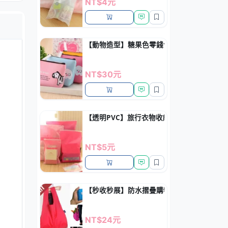
NT$4元
【動物造型】糖果色零錢包 - 韓風便攜收納包
NT$30元
【透明PVC】旅行衣物收納袋 - 戶外整理包鞋
NT$5元
【秒收秒展】防水摺疊購物袋 - 環保大容量
NT$24元