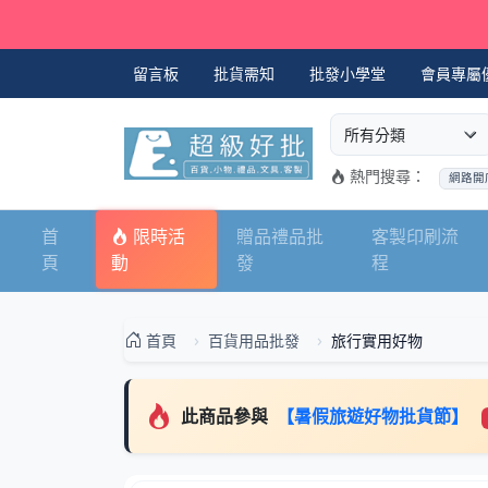
留言板
批貨需知
批發小學堂
會員專屬
選擇商品分類
搜尋商品關鍵字
熱門搜尋：
網路開
首
限時活
贈品禮品批
客製印刷流
頁
動
發
程
首頁
百貨用品批發
旅行實用好物
此商品參與
【暑假旅遊好物批貨節】