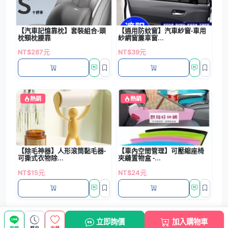
【汽車記憶靠枕】套裝組合-頭
【通用防蚊窗】汽車紗窗-車用
枕頸枕腰靠
紗網窗簾車窗...
NT$287元
NT$39元
熱銷
熱銷
【除毛神器】人形滾筒黏毛器-
【車內空間管理】可壓縮座椅
可撕式衣物除...
夾縫置物盒 -...
NT$15元
NT$24元
熱銷
熱銷
立即詢價
加入購物車