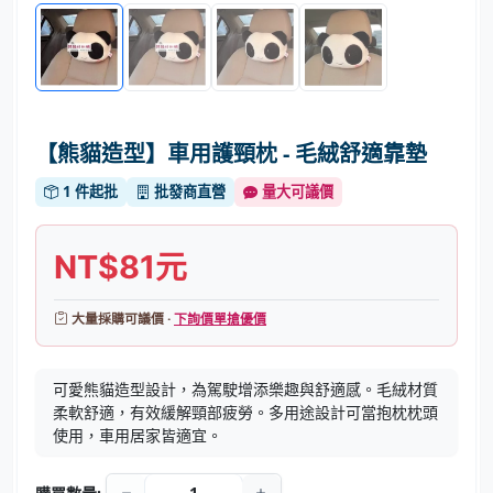
【熊貓造型】車用護頸枕 - 毛絨舒適靠墊
1 件起批
批發商直營
量大可議價
NT$81元
大量採購可議價 ·
下詢價單搶優價
可愛熊貓造型設計，為駕駛增添樂趣與舒適感。毛絨材質
柔軟舒適，有效緩解頸部疲勞。多用途設計可當抱枕枕頭
使用，車用居家皆適宜。