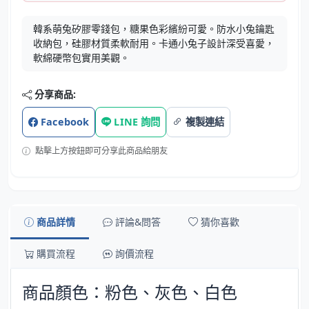
韓系萌兔矽膠零錢包，糖果色彩繽紛可愛。防水小兔鑰匙
收納包，硅膠材質柔軟耐用。卡通小兔子設計深受喜愛，
軟綿硬幣包實用美觀。
分享商品:
Facebook
LINE 詢問
複製連結
點擊上方按鈕即可分享此商品給朋友
商品詳情
評論&問答
猜你喜歡
購買流程
詢價流程
商品顏色：粉色、灰色、白色