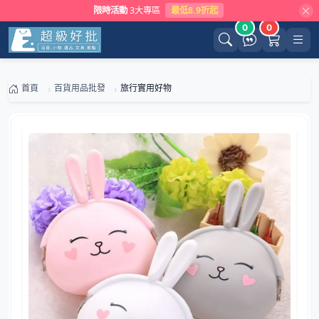
限時活動
3大專區
最低8.9折起
0
0
首頁
百貨用品批發
旅行實用好物