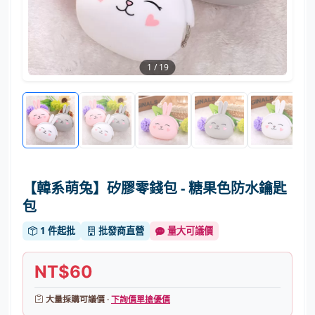
1
/
19
【韓系萌兔】矽膠零錢包 - 糖果色防水鑰匙
包
1 件起批
批發商直營
量大可議價
NT$60
大量採購可議價 ·
下詢價單搶優價