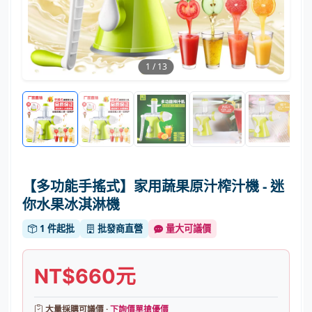
1
/
13
【多功能手搖式】家用蔬果原汁榨汁機 - 迷
你水果冰淇淋機
1 件起批
批發商直營
量大可議價
NT$660元
大量採購可議價 ·
下詢價單搶優價