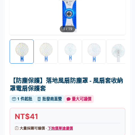
1
/
19
【防塵保護】落地風扇防塵罩 - 風扇套收納
罩電扇保護套
1 件起批
批發商直營
量大可議價
NT$41
大量採購可議價 ·
下詢價單搶優價