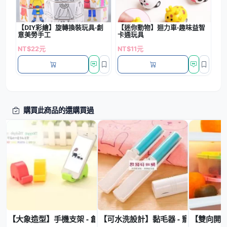
【DIY彩繪】旋轉換裝玩具-創
【迷你動物】迴力車-趣味益智
意美勞手工
卡通玩具
NT$22元
NT$11元
購買此商品的還購買過
【大象造型】手機支架 - 創意桌面手機座
【可水洗設計】黏毛器 - 寵物毛髮清
【雙向開口