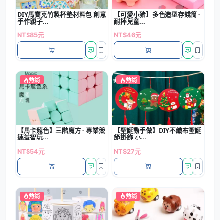
DIY馬賽克竹製杯墊材料包 創意
【可愛小豬】多色造型存錢筒 -
手作親子...
耐摔兒童...
NT$85元
NT$46元
熱銷
熱銷
【馬卡龍色】三階魔方 - 專業競
【聖誕動手做】DIY不織布聖誕
速益智玩...
節掛飾 小...
NT$54元
NT$27元
熱銷
熱銷