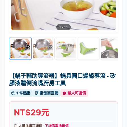
1
/
11
【鍋子輔助導流器】鍋具圓口邊緣導流 - 矽
膠液體倒流嘴廚房工具
1 件起批
批發商直營
量大可議價
NT$29元
大量採購可議價 ·
下詢價單搶優價