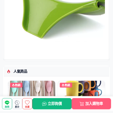
人氣商品
熱銷
熱銷
立即詢價
加入購物車
詢問
歷史
收藏
【小麥環保】便攜餐具三件組 -
【繽紛色彩】彩色陶瓷馬克杯-