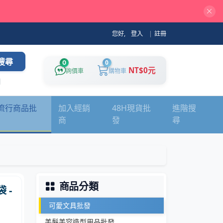
您好,
登入
|
註冊
搜尋
0
0
NT$0元
詢價車
購物車
流行商品批
加入經銷
48H現貨批
進階搜
商
發
尋
商品分類
 -
可愛文具批發
美髮美容造型用品批發