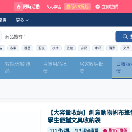
限時活動
|
3大專區
最低8.9折起
立即搶購
優惠
更多
店
客製
禮品
聖誕
換季
旅遊
廚房
水杯
清潔
文具
客製/印刷禮
百貨用品批
居家收納批
日韓版
品
發
發
發
【大容量收納】創意動物帆布筆袋
學生便攜文具收納袋
1 件起批
批發商直營
量大可議價