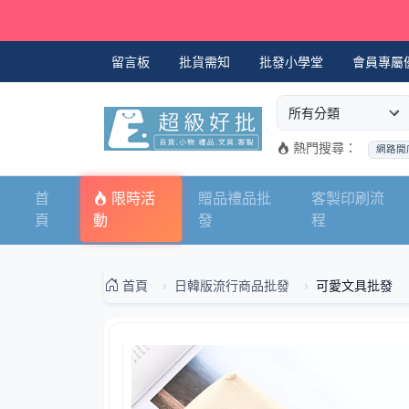
留言板
批貨需知
批發小學堂
會員專屬
選擇商品分類
搜尋商品關鍵字
熱門搜尋：
網路開
首
限時活
贈品禮品批
客製印刷流
頁
動
發
程
首頁
日韓版流行商品批發
可愛文具批發