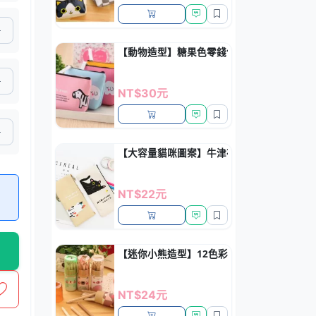
【動物造型】糖果色零錢包 - 韓風便攜收納包
NT$30元
【大容量貓咪圖案】牛津布筆袋 - 卡通拉鏈
NT$22元
【迷你小熊造型】12色彩色鉛筆 - 兒童繪畫
NT$24元