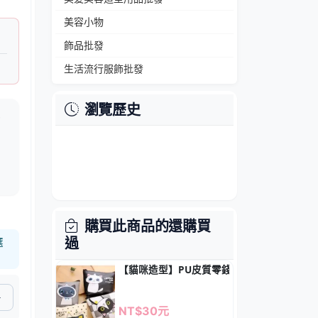
美容小物
飾品批發
生活流行服飾批發
瀏覽歷史
愛
。
約
。
購買此商品的還購買
過
選
【貓咪造型】PU皮質零錢包 - 多功能鑰匙小
NT$30元