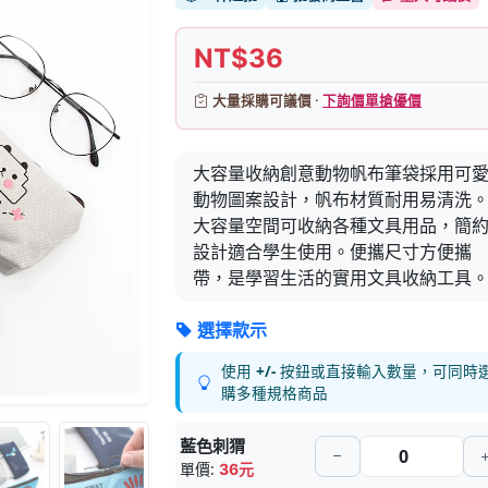
NT$36
大量採購可議價 ·
下詢價單搶優價
大容量收納創意動物帆布筆袋採用可
動物圖案設計，帆布材質耐用易清洗
大容量空間可收納各種文具用品，簡
設計適合學生使用。便攜尺寸方便攜
帶，是學習生活的實用文具收納工具
選擇款示
使用
+/-
按鈕或直接輸入數量，可同時
購多種規格商品
藍色刺猬
單價:
36元