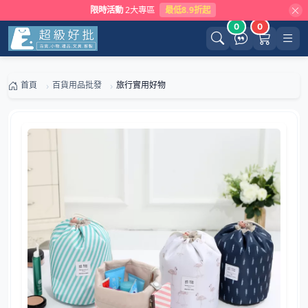
限時活動
2大專區
最低8.9折起
0
0
首頁
百貨用品批發
旅行實用好物