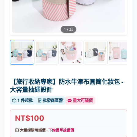
1
/
23
【旅行收納專家】防水牛津布圓筒化妝包 -
大容量抽繩設計
1 件起批
批發商直營
量大可議價
NT$100
大量採購可議價 ·
下詢價單搶優價