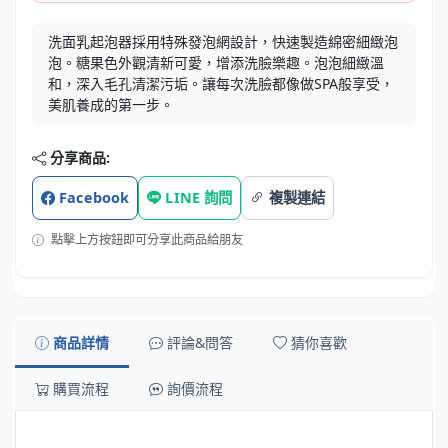
洗面乳起泡器採用特殊發泡網設計，快速製造綿密細緻泡
泡。糖果色外觀清新可愛，增添洗臉樂趣。泡泡細緻溫
和，深入毛孔清潔污垢。讓每次洗臉都像做SPA般享受，
美肌養成的第一步。
分享商品:
Facebook
LINE 詢問
複製連結
點擊上方按鈕即可分享此商品給朋友
商品詳情
評論&問答
猜你喜歡
購買流程
詢價流程