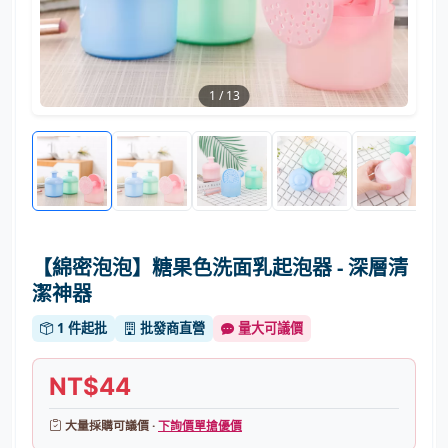
1
/
13
【綿密泡泡】糖果色洗面乳起泡器 - 深層清
潔神器
1 件起批
批發商直營
量大可議價
NT$44
大量採購可議價 ·
下詢價單搶優價