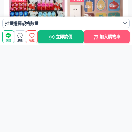
批量選擇規格數量
【永不凋謝】玫瑰香皂花禮盒 -
【可愛插頭勾】收納掛勾-廚房
節日生日...
壁掛電源線掛...
立即詢價
加入購物車
詢問
歷史
收藏
NT$96元
NT$8元
熱銷
熱銷
【大號設計】彩色沐浴球 - SPA
【輕奢吸盤掛勾】免打孔真空-
級沐浴...
浴室防水防潮
NT$11元
NT$29元