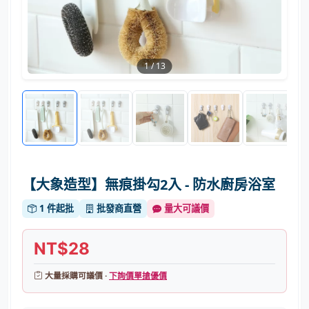
1
/
13
【大象造型】無痕掛勾2入 - 防水廚房浴室
1 件起批
批發商直營
量大可議價
NT$28
大量採購可議價 ·
下詢價單搶優價