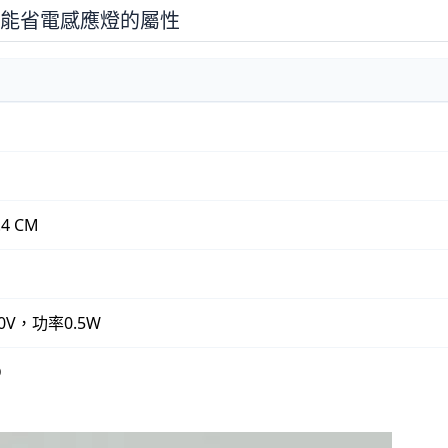
動節能省電感應燈的屬性
.4 CM
20V，功率0.5W
D