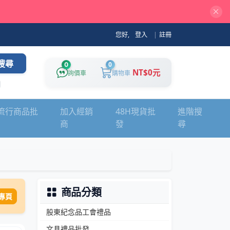
您好,
登入
|
註冊
搜尋
0
0
NT$0元
詢價車
購物車
流行商品批
加入經銷
48H現貨批
進階搜
商
發
尋
商品分類
專頁
股東紀念品工會禮品
文具禮品批發