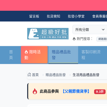
留言板
批貨需知
批發小學堂
會員專屬
選擇商品分類
搜尋商品關鍵字
熱門搜尋：
網路開
首
限時活
贈品禮品批
客製印刷流
頁
動
發
程
首頁
贈品禮品批發
生活用品禮品批發
此商品參與
【父親節備貨季】
9.3折