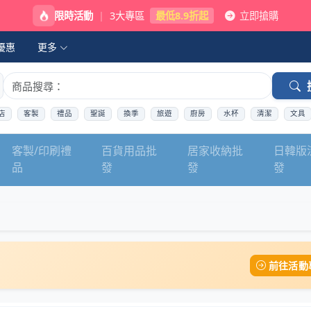
限時活動
|
3大專區
最低8.9折起
立即搶購
優惠
更多
店
客製
禮品
聖誕
換季
旅遊
廚房
水杯
清潔
文具
客製/印刷禮
百貨用品批
居家收納批
日韓版
品
發
發
發
前往活動