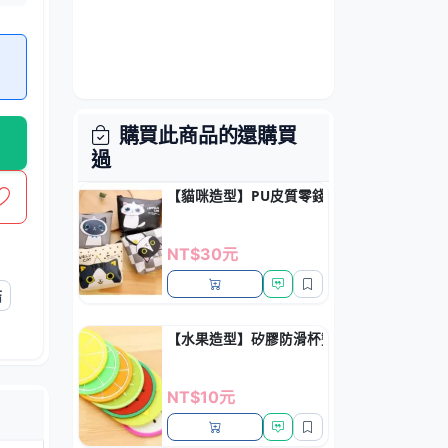
購買此商品的還購買
過
【貓咪造型】PU皮質零錢包 - 多功能鑰匙小
NT$30元
結
【水果造型】矽膠防滑杯墊 - 繽紛創意餐桌墊
NT$10元