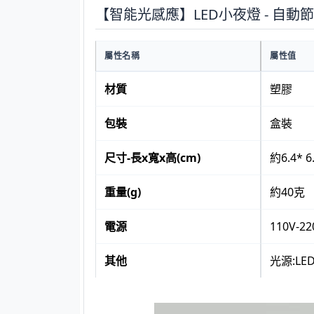
【智能光感應】LED小夜燈 - 自
屬性名稱
屬性值
材質
塑膠
包裝
盒裝
尺寸-長x寬x高(cm)
約6.4* 6
重量(g)
約40克
電源
110V-2
其他
光源:LE