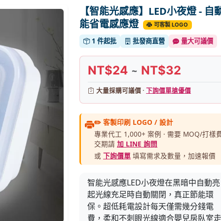
【智能光感應】LED小夜燈 - 自
能省電感應燈
可客製 LOGO
1 件起批
批發商直營
量大可議價
NT$24
NT$32
~
大量採購可議價 ·
下詢價單搶優價
✏️ 客製印刷 LOGO / 設計
專業代工 1,000+ 案例 · 需要 MOQ/打樣費
交期請
加 LINE 詢問
或
下詢價單
填寫需求及數量，加速報價
智能光感應LED小夜燈在黑暗中自動亮
起光線充足時自動關閉，真正節能環
保。超低耗電設計每天僅需幾分錢電
費，柔和不刺眼光線適合嬰兒房臥室