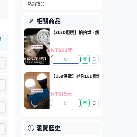
熱銷禮品
無
相關商品
【3LED照明】拍拍燈 - 觸控式車用小夜燈
選
NT$23元
【USB供電】迷你LED燈泡 - 隨身照明小夜燈
NT$15元
瀏覽歷史