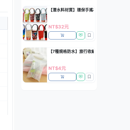
【潛水料材質】環保手搖杯隔熱套 - 防燙防
NT$32元
【7種規格防水】旅行收納袋 - PVC透明衣
NT$4元