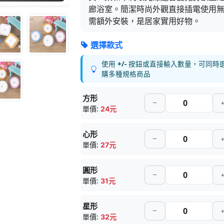
廊浴室。簡潔時尚外觀直接插電使用
需額外安裝，是居家實用好物。
選擇款式
使用
+/-
按鈕或直接輸入數量，可同時
購多種規格商品
方形
單價:
24元
心形
單價:
27元
圓形
單價:
31元
星形
單價:
32元