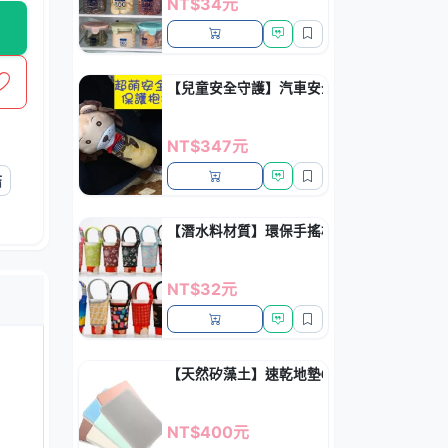
NT$34元
【兒童安全守護】汽車安全帶抱枕 - 可愛玩
NT$347元
結
【潛水料材質】環保手搖杯隔熱套 - 防燙防
NT$32元
【天然矽藻土】速乾地墊60× - 浴室防霉
NT$400元