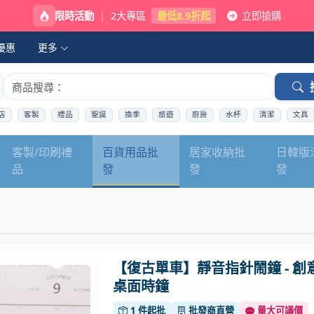
限時活動
|
2大專區
最低8.9折起
立即搶購
優惠
更多
店
客製
禮品
聖誕
換季
旅遊
廚房
水杯
清潔
文具
客製/印刷禮
百貨用品批
居家收納批
日韓版
品
發
發
發
【復古單車】靜音指針鬧鐘 - 創
桌面時鐘
1 件起批
批發商直營
量大可議價