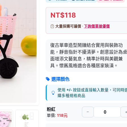
NT$118
大量採購可議價 ·
下詢價單搶優價
復古單車造型鬧鐘結合實用與裝飾功
能，靜音指針不擾清夢。創意設計為
面增添文藝氣息，精準計時與美觀兼
具。懷舊風格適合各種居家裝潢。
選擇顏色
使用
+/-
按鈕或直接輸入數量，可同時
購多種規格商品
粉紅
單價:
118元