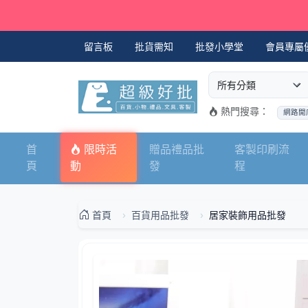
留言板
批貨需知
批發小學堂
會員專屬
選擇商品分類
搜尋商品關鍵字
熱門搜尋：
網路開
首
限時活
贈品禮品批
客製印刷流
頁
動
發
程
首頁
百貨用品批發
居家裝飾用品批發