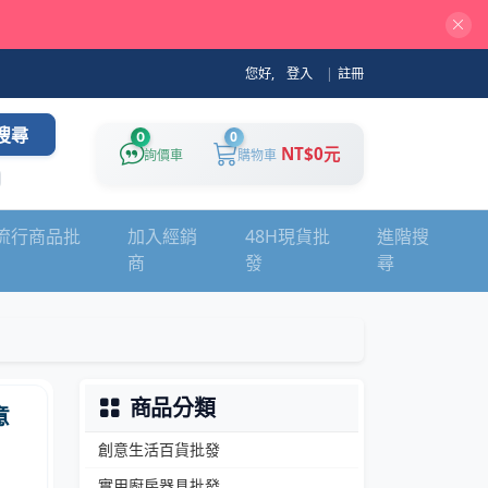
您好,
登入
|
註冊
搜尋
0
0
NT$0元
詢價車
購物車
流行商品批
加入經銷
48H現貨批
進階搜
商
發
尋
商品分類
意
創意生活百貨批發
實用廚房器具批發