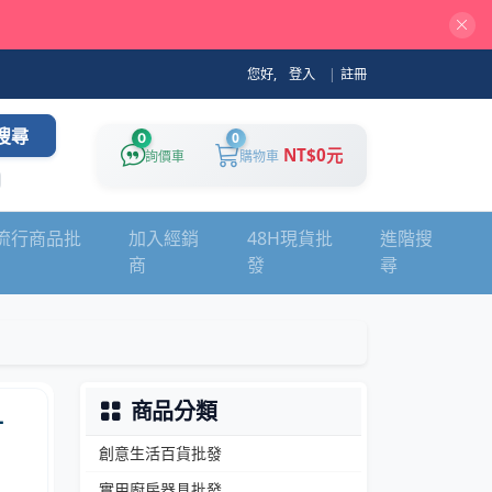
您好,
登入
|
註冊
搜尋
0
0
NT$0元
詢價車
購物車
流行商品批
加入經銷
48H現貨批
進階搜
商
發
尋
商品分類
-
創意生活百貨批發
實用廚房器具批發