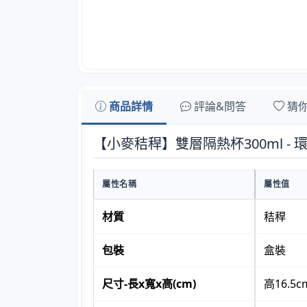
商品詳情
評論&問答
猜
【小麥秸稈】雙層隔熱杯300ml -
屬性名稱
屬性值
材質
秸稈
包裝
盒裝
尺寸-長x寬x高(cm)
高16.5