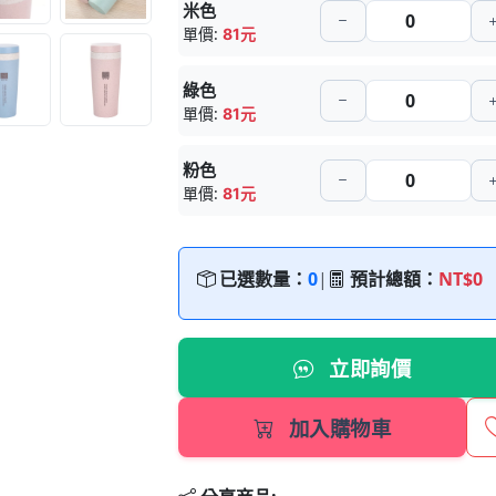
米色
單價:
81元
綠色
單價:
81元
粉色
單價:
81元
已選數量：
0
|
預計總額：
NT$0
立即詢價
加入購物車