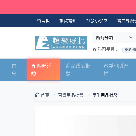
留言板
批貨需知
批發小學堂
會員專屬
選擇商品分類
搜尋商品關鍵字
熱門搜尋：
網路開
首
限時活
贈品禮品批
客製印刷流
頁
動
發
程
首頁
百貨用品批發
學生用品批發