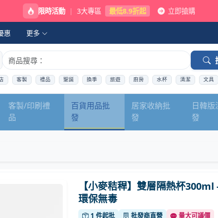
限時活動
|
3大專區
最低8.9折起
立即搶購
優惠
更多
店
客製
禮品
聖誕
換季
旅遊
廚房
水杯
清潔
文具
客製/印刷禮
百貨用品批
居家收納批
日韓版
品
發
發
發
【小麥秸稈】雙層隔熱杯300ml 
環保無毒
1 件起批
批發商直營
量大可議價