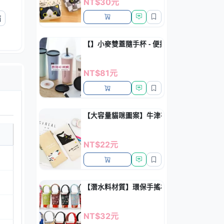
NT$30元
結
【】小麥雙蓋隨手杯 - 便攜式創意吸管密封水
NT$81元
【大容量貓咪圖案】牛津布筆袋 - 卡通拉鏈
NT$22元
【潛水料材質】環保手搖杯隔熱套 - 防燙防
NT$32元