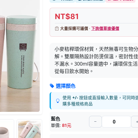
NT$81
大量採購可議價 ·
下詢價單搶優價
小麥秸稈環保材質，天然無毒可生物
解。雙層隔熱設計防燙保溫，密封性
不漏水。300ml容量適中，讓環保生活
從每日飲水開始。
選擇顏色
使用
+/-
按鈕或直接輸入數量，可同時
購多種規格商品
藍色
單價:
81元