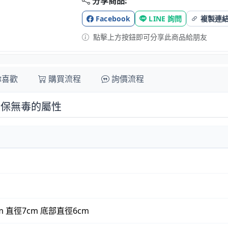
分享商品:
Facebook
LINE 詢問
複製連
點擊上方按鈕即可分享此商品給朋友
你喜歡
購買流程
詢價流程
 環保無毒的屬性
cm 直徑7cm 底部直徑6cm