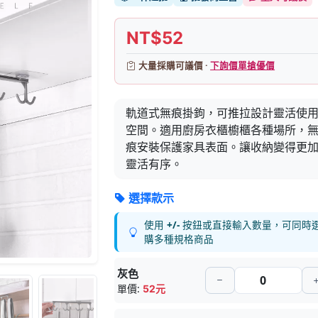
NT$52
大量採購可議價 ·
下詢價單搶優價
軌道式無痕掛鉤，可推拉設計靈活使
空間。適用廚房衣櫃櫥櫃各種場所，
痕安裝保護家具表面。讓收納變得更
靈活有序。
選擇款示
使用
+/-
按鈕或直接輸入數量，可同時
購多種規格商品
灰色
單價:
52元