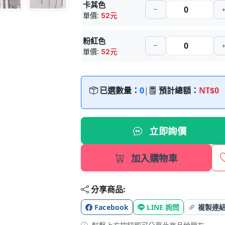
卡其色
單價:
52元
粉紅色
單價:
52元
已選數量：
0
|
預計總額：
NT$0
立即詢價
加入購物車
分享商品:
Facebook
LINE 詢問
複製連