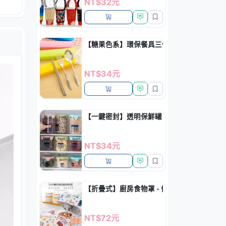
NT$32元
【糖果色系】環保餐具三件組 - 不銹鋼戶外套
NT$34元
【一鍵密封】透明保鮮罐 - 廚房雜糧收納罐
NT$34元
【折疊式】廚房食物罩 - 保溫防蠅飯菜防塵罩
NT$72元