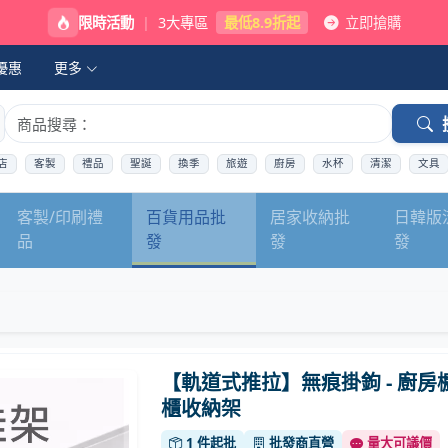
限時活動
|
3大專區
最低8.9折起
立即搶購
優惠
更多
店
客製
禮品
聖誕
換季
旅遊
廚房
水杯
清潔
文具
客製/印刷禮
百貨用品批
居家收納批
日韓版
品
發
發
發
【軌道式推拉】無痕掛鉤 - 廚房
櫃收納架
1 件起批
批發商直營
量大可議價