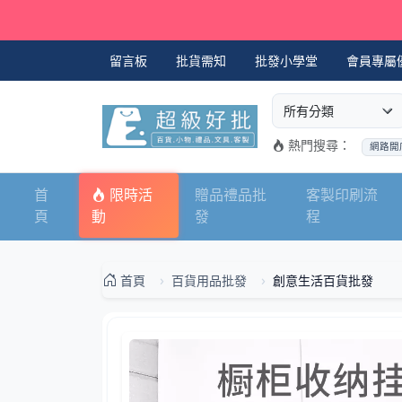
留言板
批貨需知
批發小學堂
會員專屬
選擇商品分類
搜尋商品關鍵字
熱門搜尋：
網路開
首
限時活
贈品禮品批
客製印刷流
頁
動
發
程
首頁
百貨用品批發
創意生活百貨批發