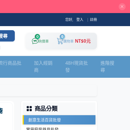
您好,
登入
|
註冊
搜尋
0
0
NT$0元
詢價車
購物車
流行商品批
加入經銷
48H現貨批
進階搜
商
發
尋
商品分類
櫥
創意生活百貨批發
實用廚房器具批發