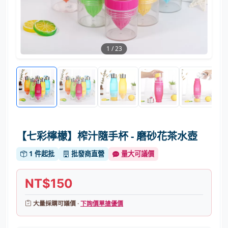
1
/
23
【七彩檸檬】榨汁隨手杯 - 磨砂花茶水壺
1 件起批
批發商直營
量大可議價
NT$150
大量採購可議價 ·
下詢價單搶優價