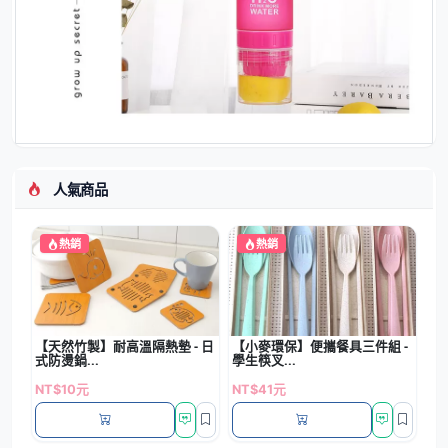
人氣商品
熱銷
熱銷
【天然竹製】耐高溫隔熱墊 - 日
【小麥環保】便攜餐具三件組 -
式防燙鍋...
學生筷叉...
NT$10元
NT$41元