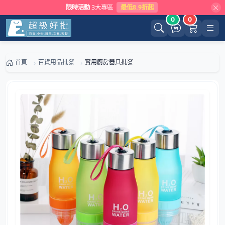
限時活動
3大專區
最低8.9折起
0
0
首頁
百貨用品批發
實用廚房器具批發