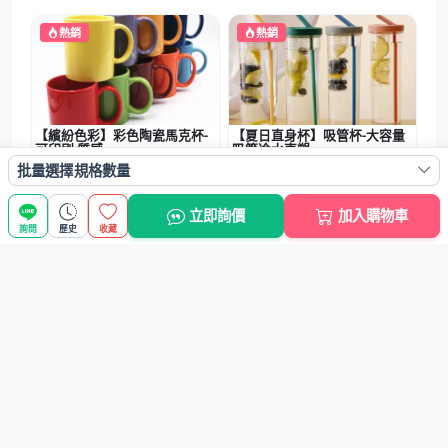
熱銷
熱銷
【繽紛色彩】彩色陶瓷馬克杯-
【夏日直身杯】吸管杯-大容量
可印刷 質感...
吸管冷水壺塑...
批量選擇規格數量
NT$120元
NT$84元
立即詢價
加入購物車
詢問
歷史
收藏
熱銷
熱銷
【創意DIY】冰棒製冰盒 - 可疊
【304不鏽鋼】環保餐具2件組 -
加雪糕...
旅行...
NT$38元
NT$159元