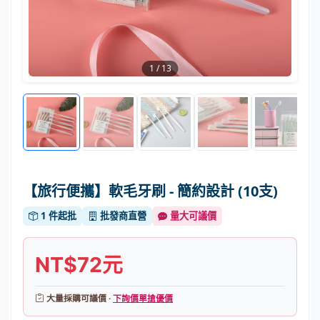
1
/
13
【旅行便攜】軟毛牙刷 - 簡約設計 (10支)
1 件起批
批發商直營
量大可議價
NT$72元
大量採購可議價 ·
下詢價單搶優價