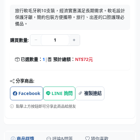
旅行軟毛牙刷10支裝，經濟實惠滿足長期需求。軟毛設計
保護牙齦，簡約包裝方便攜帶。旅行、出差的口腔護理必
備品。
購買數量:
已選數量：
1
|
預計總額：
NT$72元
分享商品:
Facebook
LINE 詢問
複製連結
點擊上方按鈕即可分享此商品給朋友
商品詳情
評論&問答
猜你喜歡